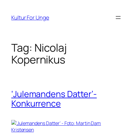
Spring
til
Kultur For Unge
indhold
Tag:
Nicolaj
Kopernikus
‘Julemandens Datter’-
Konkurrence