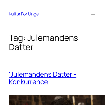
Spring
til
Kultur For Unge
indhold
Tag:
Julemandens
Datter
‘Julemandens Datter’-
Konkurrence