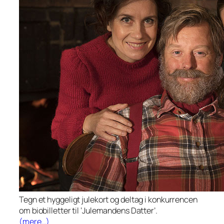
Tegn et hyggeligt julekort og deltag i konkurrencen
om biobilletter til ‘Julemandens Datter’.
(mere…)