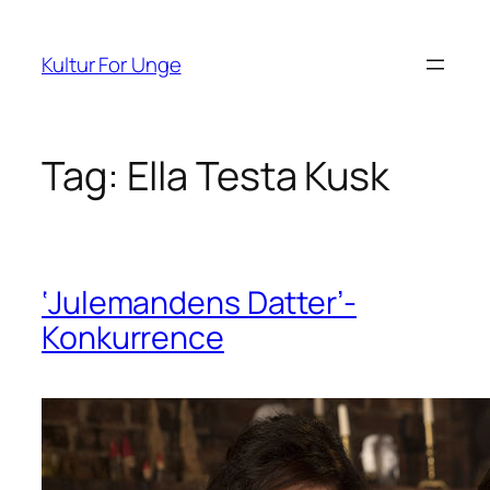
Spring
til
Kultur For Unge
indhold
Tag:
Ella Testa Kusk
‘Julemandens Datter’-
Konkurrence