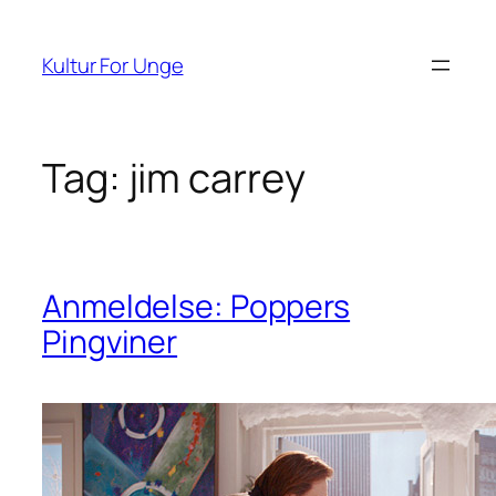
Spring
til
Kultur For Unge
indhold
Tag:
jim carrey
Anmeldelse: Poppers
Pingviner