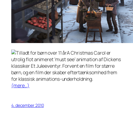
A Christmas Carol er
utrolig flot animeret ‘must see’ animation af Dickens
klassiker Et Juleeventyr. Forvent en film for større
børn, og en film der skaber eftertænksomhed frem
for klassisk animations-underholdning.
(mere…)
4. december 2010