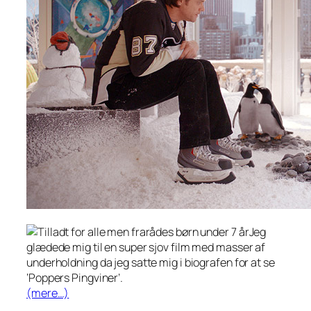
Jeg
glædede mig til en super sjov film med masser af
underholdning da jeg satte mig i biografen for at se
‘Poppers Pingviner’.
(mere…)