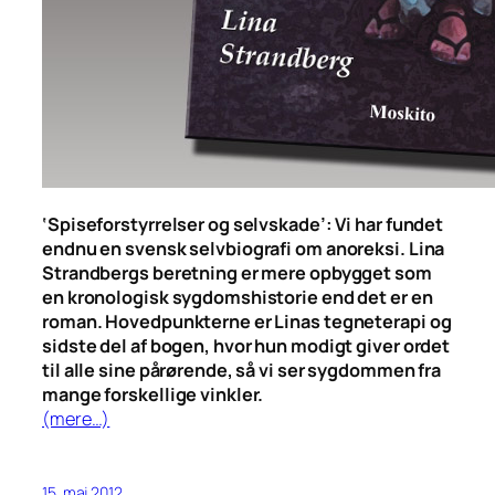
‘Spiseforstyrrelser og selvskade’: Vi har fundet
endnu en svensk selvbiografi om anoreksi. Lina
Strandbergs beretning er mere opbygget som
en kronologisk sygdomshistorie end det er en
roman. Hovedpunkterne er Linas tegneterapi og
sidste del af bogen, hvor hun modigt giver ordet
til alle sine pårørende, så vi ser sygdommen fra
mange forskellige vinkler.
(mere…)
15. maj 2012