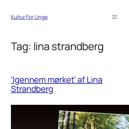
Spring
til
Kultur For Unge
indhold
Tag:
lina strandberg
‘Igennem mørket’ af Lina
Strandberg