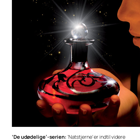
‘De udødelige’-serien:
’Natstjerne’ er indtil videre