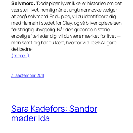
Selvmord:
‘Døde piger lyver ikke’ er historien om det
værste i livet, nemlig når et ungt menneske vælger
at begå selvmord. Er du pige, vil du identificere dig
med Hannah i stedet for Clay, og så bliver oplevelsen
først rigtig uhyggelig. Når den gribende historie
endelig efterlader dig, vil du være mærket for livet —
men samtidig har du lært, hvorfor vi alle SKAL gøre
det bedre!
(mere…)
3. september 2011
Sara Kadefors: Sandor
møder Ida