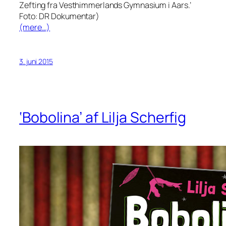
Zefting fra Vesthimmerlands Gymnasium i Aars.’
Foto: DR Dokumentar)
(mere…)
3. juni 2015
‘Bobolina’ af Lilja Scherfig