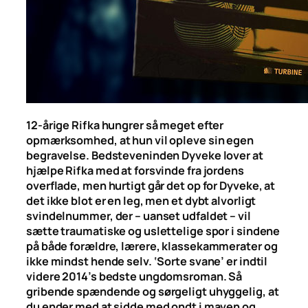
12-årige Rifka hungrer så meget efter
opmærksomhed, at hun vil opleve sin egen
begravelse. Bedsteveninden Dyveke lover at
hjælpe Rifka med at forsvinde fra jordens
overflade, men hurtigt går det op for Dyveke, at
det ikke blot er en leg, men et dybt alvorligt
svindelnummer, der – uanset udfaldet – vil
sætte traumatiske og uslettelige spor i sindene
på både forældre, lærere, klassekammerater og
ikke mindst hende selv. ‘Sorte svane’ er indtil
videre 2014’s bedste ungdomsroman. Så
gribende spændende og sørgeligt uhyggelig, at
du ender med at sidde med ondt i maven og