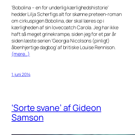
‘Bobolina – en for underlig kærlighedshistorie’
hedder Lilja Scherfigs alt for skønne preteen-roman
om cirkuspigen Bobolina, der skal læres op i
kærligheden af sin lovecoatch Carola. Jeg har ikke
haft så meget grinekrampe, siden jeg for et par år
siden læste serien ‘Georgia Nicolsons (pinligt)
åbenhjertige dagbog’ af britiske Louise Rennison.
(mere…)
1. juni 2014
‘Sorte svane’ af Gideon
Samson