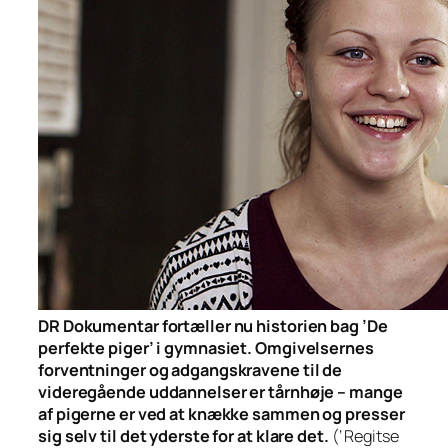
DR Dokumentar fortæller nu historien bag ’De
perfekte piger’ i gymnasiet. Omgivelsernes
forventninger og adgangskravene til de
videregående uddannelser er tårnhøje – mange
af pigerne er ved at knække sammen og presser
sig selv til det yderste for at klare det.
(‘ Regitse