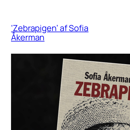
‘Zebrapigen’ af Sofia
Åkerman