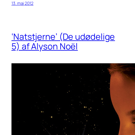
13. maj 2012
‘Natstjerne’ (De udødelige
5) af Alyson Noël