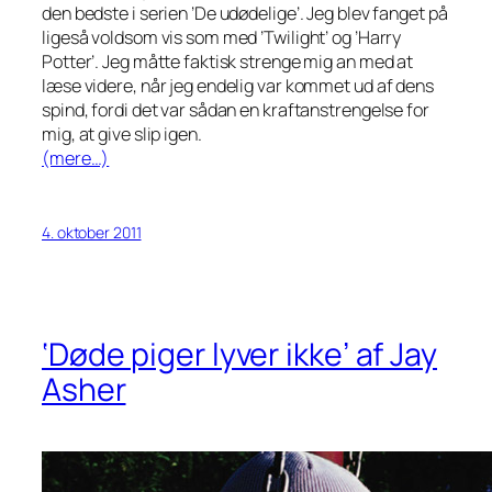
den bedste i serien ’De udødelige’. Jeg blev fanget på
ligeså voldsom vis som med ’Twilight’ og ’Harry
Potter’. Jeg måtte faktisk strenge mig an med at
læse videre, når jeg endelig var kommet ud af dens
spind, fordi det var sådan en kraftanstrengelse for
mig, at give slip igen.
(mere…)
4. oktober 2011
‘Døde piger lyver ikke’ af Jay
Asher