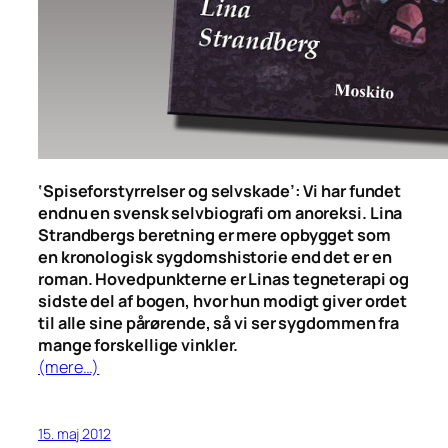
‘Spiseforstyrrelser og selvskade’: Vi har fundet
endnu en svensk selvbiografi om anoreksi. Lina
Strandbergs beretning er mere opbygget som
en kronologisk sygdomshistorie end det er en
roman. Hovedpunkterne er Linas tegneterapi og
sidste del af bogen, hvor hun modigt giver ordet
til alle sine pårørende, så vi ser sygdommen fra
mange forskellige vinkler.
(mere…)
15. maj 2012