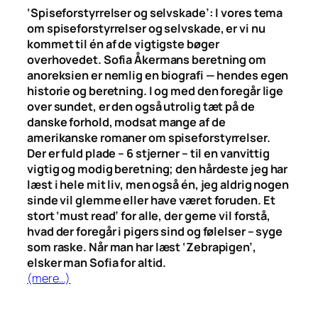
‘Spiseforstyrrelser og selvskade’: I vores tema
om spiseforstyrrelser og selvskade, er vi nu
kommet til én af de vigtigste bøger
overhovedet. Sofia Åkermans beretning om
anoreksien er nemlig en biografi — hendes egen
historie og beretning. I og med den foregår lige
over sundet, er den også utrolig tæt på de
danske forhold, modsat mange af de
amerikanske romaner om spiseforstyrrelser.
Der er fuld plade – 6 stjerner – til en vanvittig
vigtig og modig beretning; den hårdeste jeg har
læst i hele mit liv, men også én, jeg aldrig nogen
sinde vil glemme eller have været foruden. Et
stort ‘must read’ for alle, der gerne vil forstå,
hvad der foregår i pigers sind og følelser – syge
som raske. Når man har læst ‘Zebrapigen’,
elsker man Sofia for altid.
(mere…)