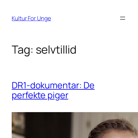
Spring
til
Kultur For Unge
indhold
Tag:
selvtillid
DR1-dokumentar: De
perfekte piger