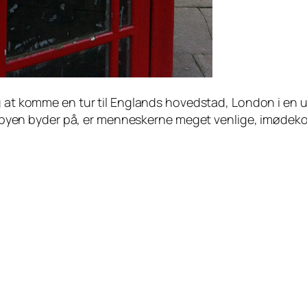
ldig at komme en tur til Englands hovedstad, London i 
byen byder på, er menneskerne meget venlige, imød