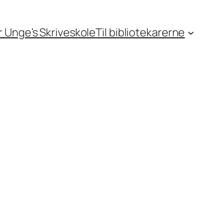
or Unge’s Skriveskole
Til bibliotekarerne