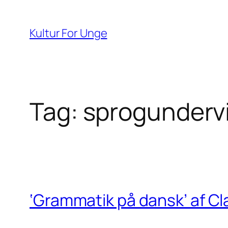
Spring
til
Kultur For Unge
indhold
Tag:
sprogunderv
‘Grammatik på dansk’ af C