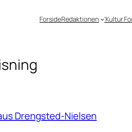
Forside
Redaktionen
‘Kultur F
isning
laus Drengsted-Nielsen