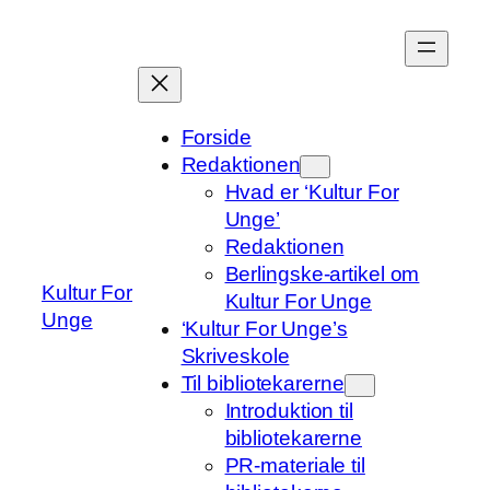
Spring
til
indhold
Forside
Redaktionen
Hvad er ‘Kultur For
Unge’
Redaktionen
Berlingske-artikel om
Kultur For
Kultur For Unge
Unge
‘Kultur For Unge’s
Skriveskole
Til bibliotekarerne
Introduktion til
bibliotekarerne
PR-materiale til