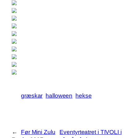
græskar
halloween
hekse
←
Før Mini Zulu
Eventyrteatret i TIVOLI i