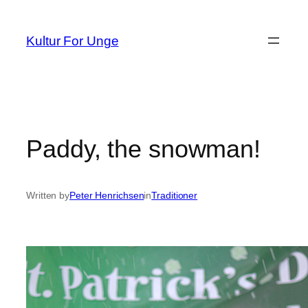
Spring
til
Kultur For Unge
indhold
Paddy, the snowman!
Written by
Peter Henrichsen
in
Traditioner