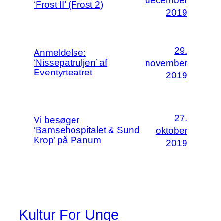
december
‘Frost II’ (Frost 2)
2019
29.
Anmeldelse:
‘Nissepatruljen’ af
november
Eventyrteatret
2019
27.
Vi besøger
‘Bamsehospitalet & Sund
oktober
Krop’ på Panum
2019
Kultur For Unge