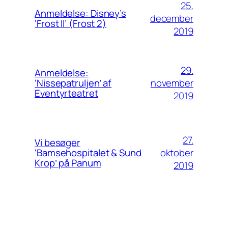
25.
Anmeldelse: Disney’s
december
‘Frost II’ (Frost 2)
2019
29.
Anmeldelse:
november
‘Nissepatruljen’ af
Eventyrteatret
2019
27.
Vi besøger
oktober
‘Bamsehospitalet & Sund
Krop’ på Panum
2019