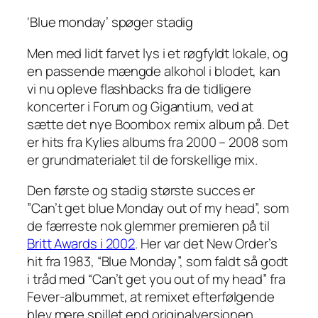
‘Blue monday’ spøger stadig
Men med lidt farvet lys i et røgfyldt lokale, og
en passende mængde alkohol i blodet, kan
vi nu opleve flashbacks fra de tidligere
koncerter i Forum og Gigantium, ved at
sætte det nye Boombox remix album på. Det
er hits fra Kylies albums fra 2000 – 2008 som
er grundmaterialet til de forskellige mix.
Den første og stadig største succes er
”Can’t get blue Monday out of my head”, som
de færreste nok glemmer premieren på til
Britt Awards i 2002
. Her var det New Order’s
hit fra 1983, “Blue Monday”, som faldt så godt
i tråd med “Can’t get you out of my head” fra
Fever-albummet, at remixet efterfølgende
blev mere spillet end originalversionen.