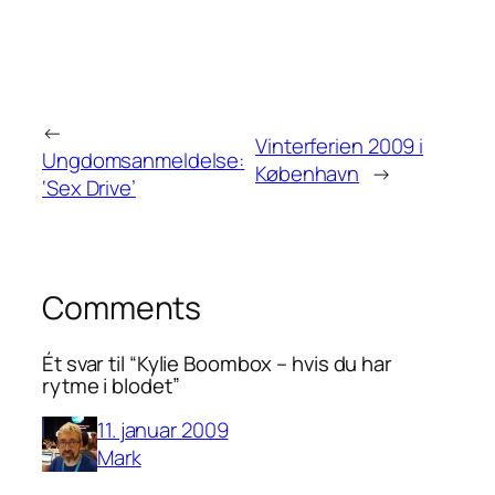
←
Vinterferien 2009 i
Ungdomsanmeldelse:
København
→
‘Sex Drive’
Comments
Ét svar til “Kylie Boombox – hvis du har
rytme i blodet”
11. januar 2009
Mark