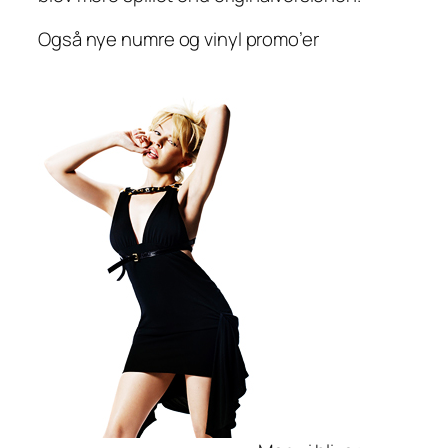
Også nye numre og vinyl promo’er