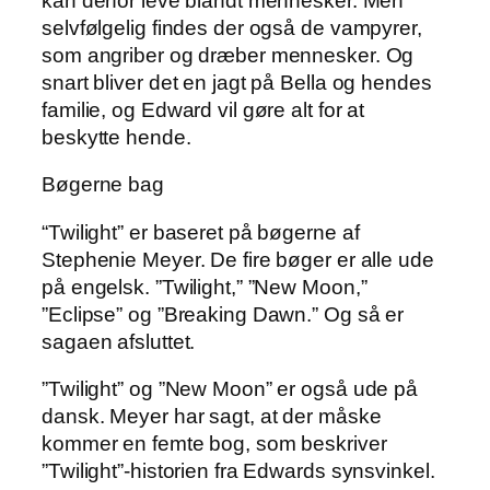
kan derfor leve blandt mennesker. Men
selvfølgelig findes der også de vampyrer,
som angriber og dræber mennesker. Og
snart bliver det en jagt på Bella og hendes
familie, og Edward vil gøre alt for at
beskytte hende.
Bøgerne bag
“Twilight” er baseret på bøgerne af
Stephenie Meyer. De fire bøger er alle ude
på engelsk. ”Twilight,” ”New Moon,”
”Eclipse” og ”Breaking Dawn.” Og så er
sagaen afsluttet.
”Twilight” og ”New Moon” er også ude på
dansk. Meyer har sagt, at der måske
kommer en femte bog, som beskriver
”Twilight”-historien fra Edwards synsvinkel.