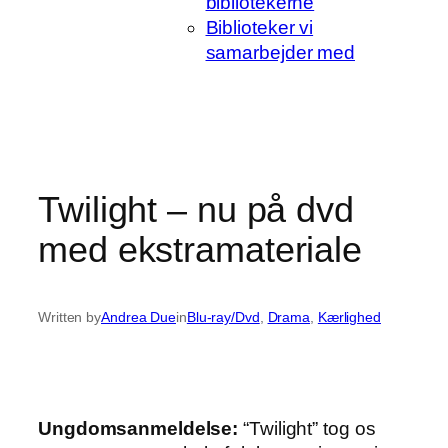
bibliotekerne
Biblioteker vi
samarbejder med
Twilight – nu på dvd
med ekstramateriale
Written by
Andrea Due
in
Blu-ray/Dvd
, 
Drama
, 
Kærlighed
Ungdomsanmeldelse:
“Twilight” tog os