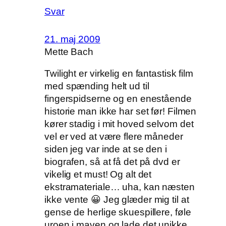
Svar
21. maj 2009
Mette Bach
Twilight er virkelig en fantastisk film
med spænding helt ud til
fingerspidserne og en enestående
historie man ikke har set før! Filmen
kører stadig i mit hoved selvom det
vel er ved at være flere måneder
siden jeg var inde at se den i
biografen, så at få det på dvd er
vikelig et must! Og alt det
ekstramateriale… uha, kan næsten
ikke vente 😀 Jeg glæder mig til at
gense de herlige skuespillere, føle
uroen i maven og lade det unikke