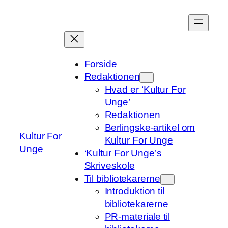
Spring
til
indhold
Forside
Redaktionen
Hvad er ‘Kultur For
Unge’
Redaktionen
Berlingske-artikel om
Kultur For
Kultur For Unge
Unge
‘Kultur For Unge’s
Skriveskole
Til bibliotekarerne
Introduktion til
bibliotekarerne
PR-materiale til