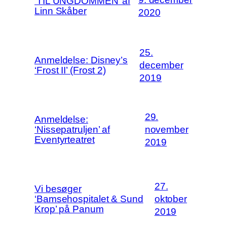
‘TIL UNGDOMMEN’ af
Linn Skåber
2020
25.
Anmeldelse: Disney’s
december
‘Frost II’ (Frost 2)
2019
29.
Anmeldelse:
‘Nissepatruljen’ af
november
Eventyrteatret
2019
27.
Vi besøger
‘Bamsehospitalet & Sund
oktober
Krop’ på Panum
2019