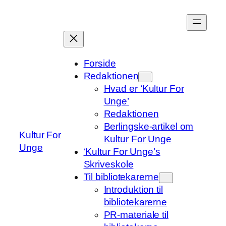
Spring
til
indhold
Forside
Redaktionen
Hvad er ‘Kultur For
Unge’
Redaktionen
Berlingske-artikel om
Kultur For
Kultur For Unge
Unge
‘Kultur For Unge’s
Skriveskole
Til bibliotekarerne
Introduktion til
bibliotekarerne
PR-materiale til