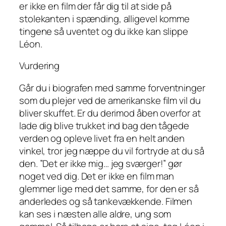
er ikke en film der får dig til at side på
stolekanten i spænding, alligevel komme
tingene så uventet og du ikke kan slippe
Léon.
Vurdering
Går du i biografen med samme forventninger
som du plejer ved de amerikanske film vil du
bliver skuffet. Er du derimod åben overfor at
lade dig blive trukket ind bag den tågede
verden og opleve livet fra en helt anden
vinkel, tror jeg næppe du vil fortryde at du så
den. ”Det er ikke mig… jeg sværger!” gør
noget ved dig. Det er ikke en film man
glemmer lige med det samme, for den er så
anderledes og så tankevækkende. Filmen
kan ses i næsten alle aldre, ung som