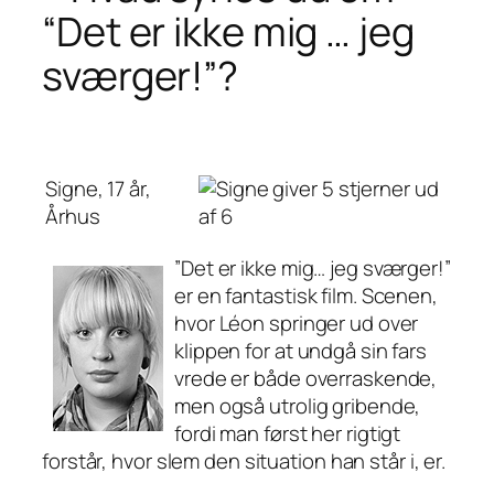
“Det er ikke mig … jeg
sværger!”?
Signe, 17 år,
Århus
”Det er ikke mig… jeg sværger!”
er en fantastisk film. Scenen,
hvor Léon springer ud over
klippen for at undgå sin fars
vrede er både overraskende,
men også utrolig gribende,
fordi man først her rigtigt
forstår, hvor slem den situation han står i, er.