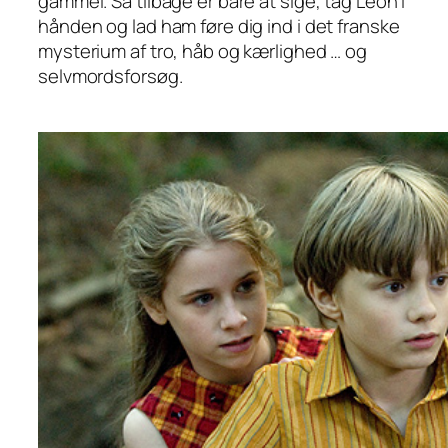
gammel. Så tilbage er bare at sige, tag Léon i
hånden og lad ham føre dig ind i det franske
mysterium af tro, håb og kærlighed … og
selvmordsforsøg.