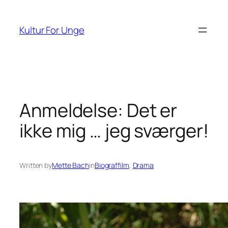
Spring
til
Kultur For Unge
indhold
Anmeldelse: Det er
ikke mig … jeg sværger!
Written by
Mette Bach
in
Biograffilm
, 
Drama