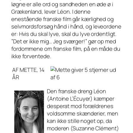
løgne er alle ord og sandheden en øde ø i
Grækenland, lever Léon. I denne
enestående franske film går kærlighed og
selvmordsforsøg hånd i hånd, og leveordene
er: Hvis du skal lyve, skal du lyve ordentligt.
”Det er ikke mig… Jeg sværger!” gør op med
fordommene om franske film, på en måde du
ikke forventede.
AF METTE, 14
ÅR
Den franske dreng Léon
(Antoine L’Écuyer) kæmper
desperat mod forældrenes
voldsomme skænderier, men
kan ikke stille noget op, da
moderen (Suzanne Clément)