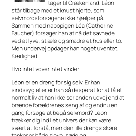
tager til Grækenland. Léon
står tilbage med et knust hjerte, som
selvmordsforsøgene ikke hjælper på.
Sammen med nabopigen Léa (Catherine
Faucher) forsøger han at nå det savnede
ved at lyve, stjæle og smadre et hus eller to.
Men undervej opdager han noget uventet.
Kærlighed.
Hvo intet vover intet vinder
Léon er en dreng for sig selv. Er han
sindssyg eller er han så desperat for at få et
normalt liv at han ikke ser anden udvej end at
brænde forældrenes seng af og endnu en
gang forsøge at begå selvmord? Léon
trækker dig ind i et univers der kan være
svært at forstå, men den lille drengs skøre
tanker er både sjove, søde og