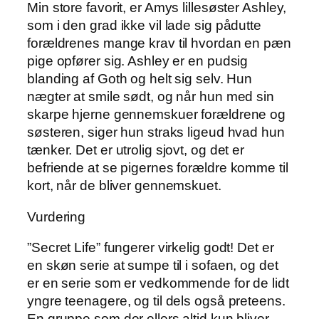
Min store favorit, er Amys lillesøster Ashley,
som i den grad ikke vil lade sig pådutte
forældrenes mange krav til hvordan en pæn
pige opfører sig. Ashley er en pudsig
blanding af Goth og helt sig selv. Hun
nægter at smile sødt, og når hun med sin
skarpe hjerne gennemskuer forældrene og
søsteren, siger hun straks ligeud hvad hun
tænker. Det er utrolig sjovt, og det er
befriende at se pigernes forældre komme til
kort, når de bliver gennemskuet.
Vurdering
”Secret Life” fungerer virkelig godt! Det er
en skøn serie at sumpe til i sofaen, og det
er en serie som er vedkommende for de lidt
yngre teenagere, og til dels også preteens.
En gruppe som der ellers altid kun bliver