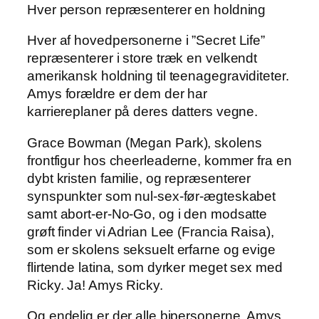
Hver person repræsenterer en holdning
Hver af hovedpersonerne i ”Secret Life”
repræsenterer i store træk en velkendt
amerikansk holdning til teenagegraviditeter.
Amys forældre er dem der har
karriereplaner på deres datters vegne.
Grace Bowman (Megan Park), skolens
frontfigur hos cheerleaderne, kommer fra en
dybt kristen familie, og repræsenterer
synspunkter som nul-sex-før-ægteskabet
samt abort-er-No-Go, og i den modsatte
grøft finder vi Adrian Lee (Francia Raisa),
som er skolens seksuelt erfarne og evige
flirtende latina, som dyrker meget sex med
Ricky. Ja! Amys Ricky.
Og endelig er der alle bipersonerne, Amys