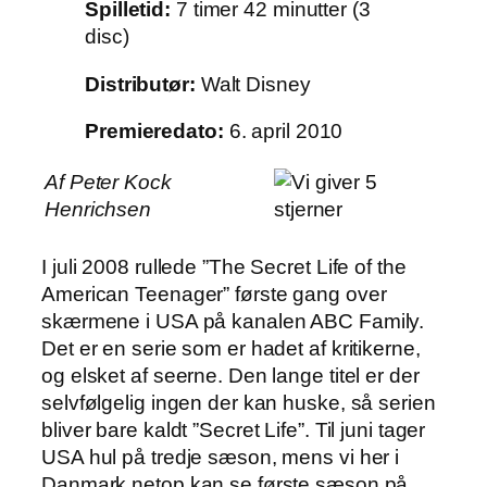
Spilletid:
7 timer 42 minutter (3
disc)
Distributør:
Walt Disney
Premieredato:
6. april 2010
Af Peter Kock
Henrichsen
I juli 2008 rullede ”The Secret Life of the
American Teenager” første gang over
skærmene i USA på kanalen ABC Family.
Det er en serie som er hadet af kritikerne,
og elsket af seerne. Den lange titel er der
selvfølgelig ingen der kan huske, så serien
bliver bare kaldt ”Secret Life”. Til juni tager
USA hul på tredje sæson, mens vi her i
Danmark netop kan se første sæson på