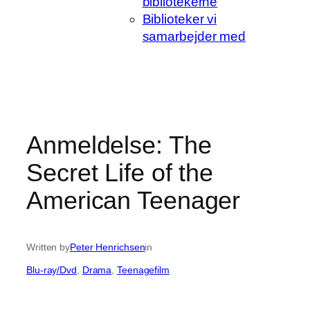
bibliotekerne
Biblioteker vi
samarbejder med
Anmeldelse: The
Secret Life of the
American Teenager
Written by
Peter Henrichsen
in
Blu-ray/Dvd
, 
Drama
, 
Teenagefilm