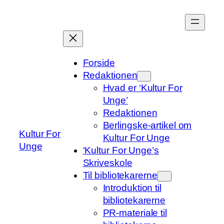
Spring
til
indhold
Forside
Redaktionen
Hvad er ‘Kultur For
Unge’
Redaktionen
Berlingske-artikel om
Kultur For
Kultur For Unge
Unge
‘Kultur For Unge’s
Skriveskole
Til bibliotekarerne
Introduktion til
bibliotekarerne
PR-materiale til