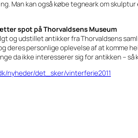
ling. Man kan også købe tegneark om skulptur 
 sætter spot på Thorvaldsens Museum
t og udstillet antikker fra Thorvaldsens saml
og deres personlige oplevelse af at komme h
nge da ikke interesserer sig for antikken – så
k/nyheder/det_sker/vinterferie2011