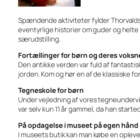
Spændende aktiviteter fylder Thorvald
eventyrlige historier om guder og helt
særudstilling.
Fortællinger for børn og deres voksn
Den antikke verden var fuld af fantasti
jorden. Kom og hør en af de klassiske fo
Tegneskole for børn
Under vejledning af vores tegneundervi
var selv kun 11 år gammel, da han start
På opdagelse i museet på egen hånd
I museets butik kan man købe en oplevel