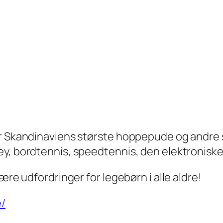
 Skandinaviens største hoppepude og andre sjov
ey, bordtennis, speedtennis, den elektronisk
ære udfordringer for legebørn i alle aldre!
e/