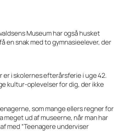
valdsens Museum har også husket
n få en snak med to gymnasieelever, der
 er i skolernes efterårsferie i uge 42.
e kultur-oplevelser for dig, der ikke
eenagerne, som mange ellers regner for
tra meget ud af museerne, når man har
t af med “Teenagere underviser