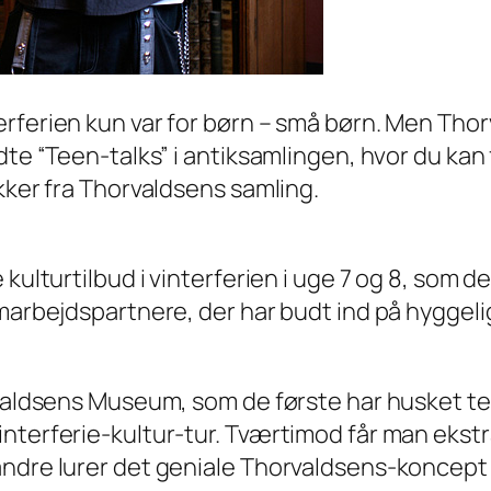
rferien kun var for børn –
små
børn. Men Thor
ldte “Teen-talks” i antiksamlingen, hvor du ka
kker fra Thorvaldsens samling.
ulturtilbud i vinterferien i uge 7 og 8, som der
marbejdspartnere, der har budt ind på hyggelig
orvaldsens Museum, som de første har husket t
interferie-kultur-tur. Tværtimod får man eks
andre lurer det geniale Thorvaldsens-koncep