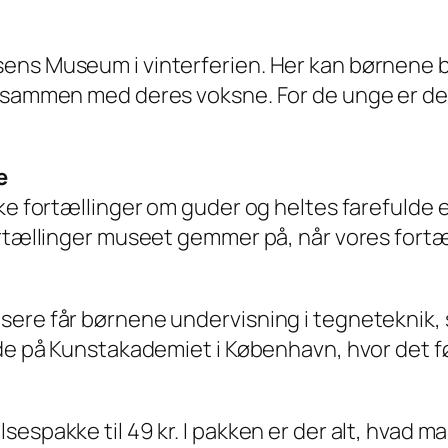
sens Museum i vinterferien. Her kan børnene 
e sammen med deres voksne. For de unge er der
e
ske fortællinger om guder og heltes farefulde
rtællinger museet gemmer på, når vores fortæll
sere får børnene undervisning i tegneteknik,
ede på Kunstakademiet i København, hvor det fø
sespakke til 49 kr. I pakken er der alt, hvad 