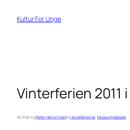
Spring
til
Kultur For Unge
indhold
Vinterferien 2011
Written by
Peter Henrichsen
in
i skoleferierne
, 
Museumsbesøg