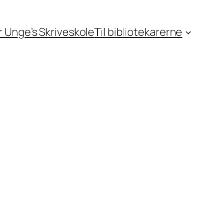
or Unge’s Skriveskole
Til bibliotekarerne