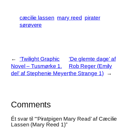
cæcilie lassen
mary reed
pirater
sørøvere
←
‘Twilight Graphic
‘De glemte dage’ af
Novel – Tusmørke 1.
Rob Reger (Emily
del’ af Stephenie Meyer
the Strange 1)
→
Comments
Ét svar til “‘Piratpigen Mary Read’ af Cæcilie
Lassen (Mary Reed 1)”