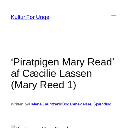
Spring
til
Kultur For Unge
indhold
‘Piratpigen Mary Read’
af Cæcilie Lassen
(Mary Reed 1)
Written by
Helene Lauritzen
in
Boganmeldelser
, 
Spænding