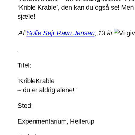
‘Krible Krable’, den kan du også se! Men p
sjæle!
Af
Sofie Sejr Ravn Jensen
, 13 år
Titel:
‘KribleKrable
– du er aldrig alene! ‘
Sted:
Experimentarium, Hellerup