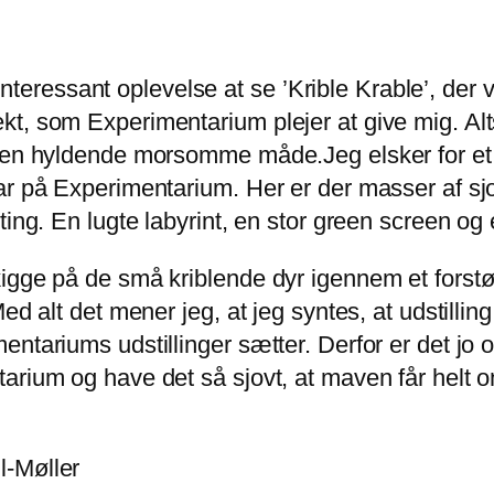
n interessant oplevelse at se ’Krible Krable’, de
t, som Experimentarium plejer at give mig. Alt
 den hyldende morsomme måde.Jeg elsker for e
ar på Experimentarium. Her er der masser af sjo
ting. En lugte labyrint, en stor green screen og
gge på de små kriblende dyr igennem et forstørr
d alt det mener jeg, at jeg syntes, at udstilling
tariums udstillinger sætter. Derfor er det jo ogs
arium og have det så sjovt, at maven får helt o