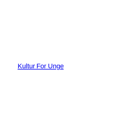
Spring
til
indhold
Kultur For Unge