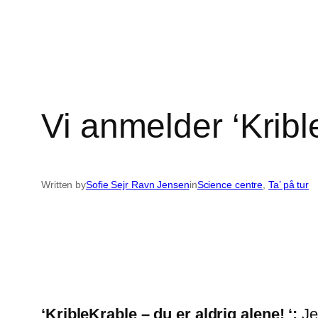
Vi anmelder ‘Kribl
Written by
Sofie Sejr Ravn Jensen
in
Science centre
, 
Ta’ på tur
‘KribleKrable – du er aldrig alene! ‘:
Je