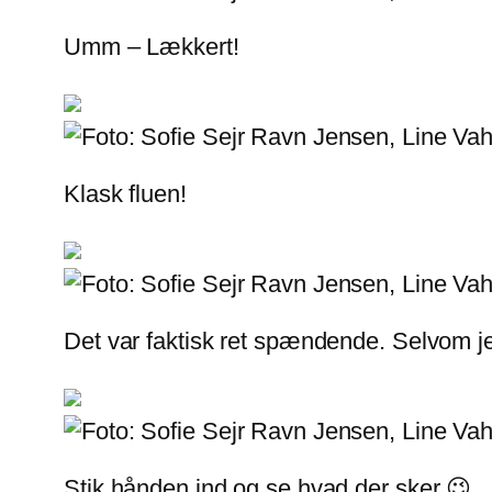
Umm – Lækkert!
Klask fluen!
Det var faktisk ret spændende. Selvom jeg
Stik hånden ind og se hvad der sker 😉