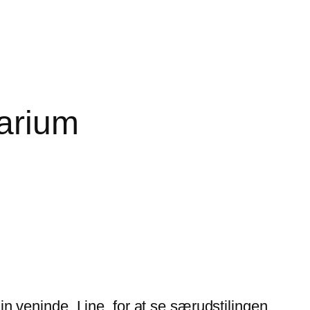
tarium
veninde, Line, for at se særudstilingen