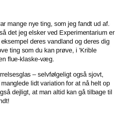
r var mange nye ting, som jeg fandt ud af.
så det jeg elsker ved Experimentarium er
t eksempel deres vandland og deres dig
ve ting som du kan prøve, i ’Krible
 en flue-klaske-væg.
elsesglas – selvfølgeligt også sjovt,
 manglede lidt variation for at nå helt op
å dejligt, at man altid kan gå tilbage til
ndt!