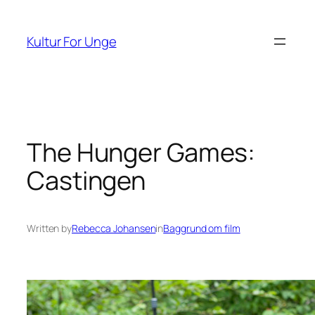
Spring
til
Kultur For Unge
indhold
The Hunger Games:
Castingen
Written by
Rebecca Johansen
in
Baggrund om film