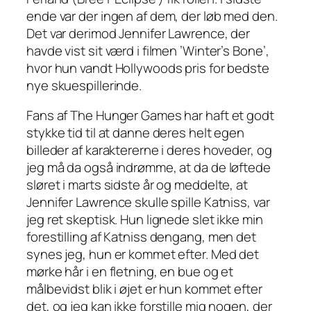
ende var der ingen af dem, der løb med den.
Det var derimod Jennifer Lawrence, der
havde vist sit værd i filmen ’Winter’s Bone’,
hvor hun vandt Hollywoods pris for bedste
nye skuespillerinde.
Fans af The Hunger Games har haft et godt
stykke tid til at danne deres helt egen
billeder af karaktererne i deres hoveder, og
jeg må da også indrømme, at da de løftede
sløret i marts sidste år og meddelte, at
Jennifer Lawrence skulle spille Katniss, var
jeg ret skeptisk. Hun lignede slet ikke min
forestilling af Katniss dengang, men det
synes jeg, hun er kommet efter. Med det
mørke hår i en fletning, en bue og et
målbevidst blik i øjet er hun kommet efter
det, og jeg kan ikke forstille mig nogen, der