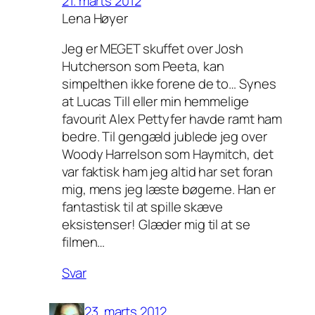
21. marts 2012
Lena Høyer
Jeg er MEGET skuffet over Josh
Hutcherson som Peeta, kan
simpelthen ikke forene de to… Synes
at Lucas Till eller min hemmelige
favourit Alex Pettyfer havde ramt ham
bedre. Til gengæld jublede jeg over
Woody Harrelson som Haymitch, det
var faktisk ham jeg altid har set foran
mig, mens jeg læste bøgerne. Han er
fantastisk til at spille skæve
eksistenser! Glæder mig til at se
filmen…
Svar
23. marts 2012