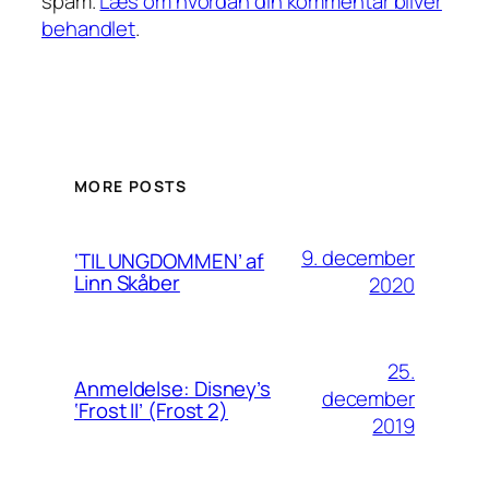
spam.
Læs om hvordan din kommentar bliver
behandlet
.
MORE POSTS
9. december
‘TIL UNGDOMMEN’ af
Linn Skåber
2020
25.
Anmeldelse: Disney’s
december
‘Frost II’ (Frost 2)
2019