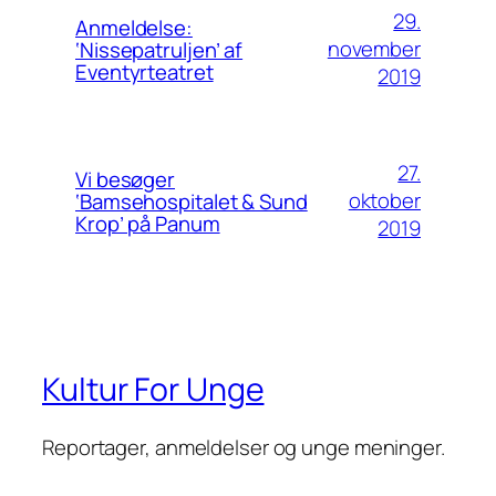
29.
Anmeldelse:
november
‘Nissepatruljen’ af
Eventyrteatret
2019
27.
Vi besøger
oktober
‘Bamsehospitalet & Sund
Krop’ på Panum
2019
Kultur For Unge
Reportager, anmeldelser og unge meninger.