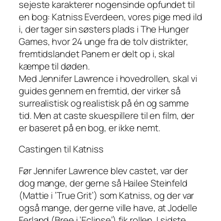
sejeste karakterer nogensinde opfundet til
en bog: Katniss Everdeen, vores pige med ild
i, der tager sin søsters plads i The Hunger
Games, hvor 24 unge fra de tolv distrikter,
fremtidslandet Panem er delt op i, skal
kæmpe til døden.
Med Jennifer Lawrence i hovedrollen, skal vi
guides gennem en fremtid, der virker så
surrealistisk og realistisk på én og samme
tid. Men at caste skuespillere til en film, der
er baseret på en bog, er ikke nemt.
Castingen til Katniss
Før Jennifer Lawrence blev castet, var der
dog mange, der gerne så Hailee Steinfeld
(Mattie i ’True Grit’) som Katniss, og der var
også mange, der gerne ville have, at Jodelle
Ferland (Bree i ’Eclipse’) fik rollen. I sidste