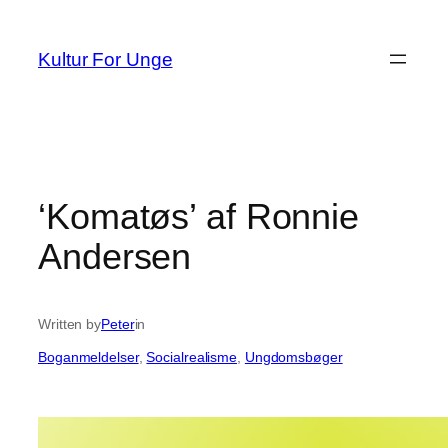
Spring
til
Kultur For Unge
indhold
‘Komatøs’ af Ronnie
Andersen
Written by
Peter
in
Boganmeldelser
, 
Socialrealisme
, 
Ungdomsbøger