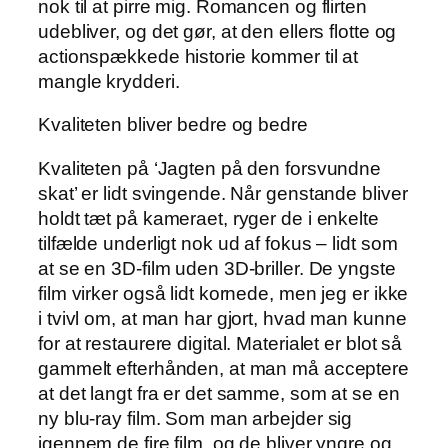
nok til at pirre mig. Romancen og flirten
udebliver, og det gør, at den ellers flotte og
actionspækkede historie kommer til at
mangle krydderi.
Kvaliteten bliver bedre og bedre
Kvaliteten på ‘Jagten på den forsvundne
skat’ er lidt svingende. Når genstande bliver
holdt tæt på kameraet, ryger de i enkelte
tilfælde underligt nok ud af fokus – lidt som
at se en 3D-film uden 3D-briller. De yngste
film virker også lidt kornede, men jeg er ikke
i tvivl om, at man har gjort, hvad man kunne
for at restaurere digital. Materialet er blot så
gammelt efterhånden, at man må acceptere
at det langt fra er det samme, som at se en
ny blu-ray film. Som man arbejder sig
igennem de fire film, og de bliver yngre og