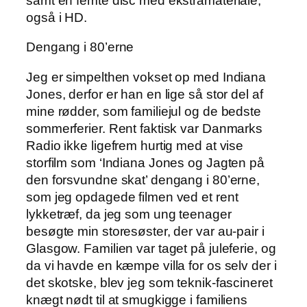
samt en femte disc med ekstramateriale,
også i HD.
Dengang i 80’erne
Jeg er simpelthen vokset op med Indiana
Jones, derfor er han en lige så stor del af
mine rødder, som familiejul og de bedste
sommerferier. Rent faktisk var Danmarks
Radio ikke ligefrem hurtig med at vise
storfilm som ‘Indiana Jones og Jagten på
den forsvundne skat’ dengang i 80’erne,
som jeg opdagede filmen ved et rent
lykketræf, da jeg som ung teenager
besøgte min storesøster, der var au-pair i
Glasgow. Familien var taget på juleferie, og
da vi havde en kæmpe villa for os selv der i
det skotske, blev jeg som teknik-fascineret
knægt nødt til at smugkigge i familiens