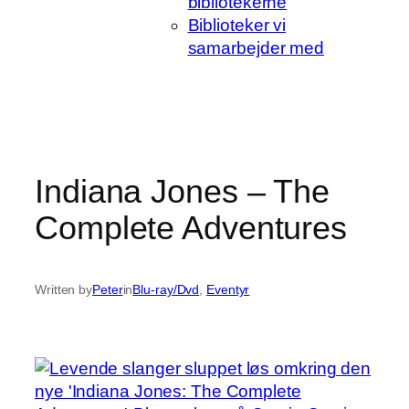
bibliotekerne
Biblioteker vi
samarbejder med
Indiana Jones – The
Complete Adventures
Written by
Peter
in
Blu-ray/Dvd
, 
Eventyr