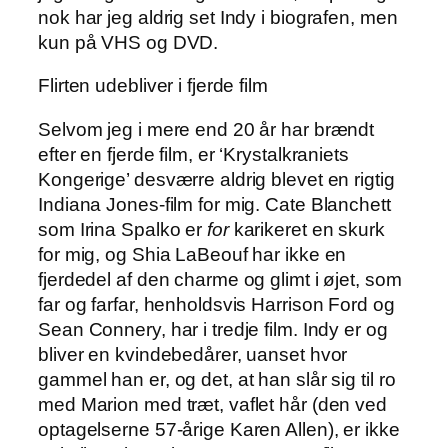
nok har jeg aldrig set Indy i biografen, men
kun på VHS og DVD.
Flirten udebliver i fjerde film
Selvom jeg i mere end 20 år har brændt
efter en fjerde film, er ‘Krystalkraniets
Kongerige’ desværre aldrig blevet en rigtig
Indiana Jones-film for mig. Cate Blanchett
som Irina Spalko er
for
karikeret en skurk
for mig, og Shia LaBeouf har ikke en
fjerdedel af den charme og glimt i øjet, som
far og farfar, henholdsvis Harrison Ford og
Sean Connery, har i tredje film. Indy er og
bliver en kvindebedårer, uanset hvor
gammel han er, og det, at han slår sig til ro
med Marion med træt, vaflet hår (den ved
optagelserne 57-årige Karen Allen), er ikke