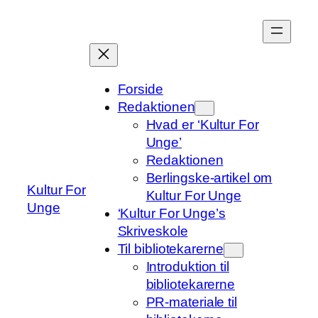
Spring
til
indhold
Forside
Redaktionen
Hvad er ‘Kultur For
Unge’
Redaktionen
Berlingske-artikel om
Kultur For
Kultur For Unge
Unge
‘Kultur For Unge’s
Skriveskole
Til bibliotekarerne
Introduktion til
bibliotekarerne
PR-materiale til