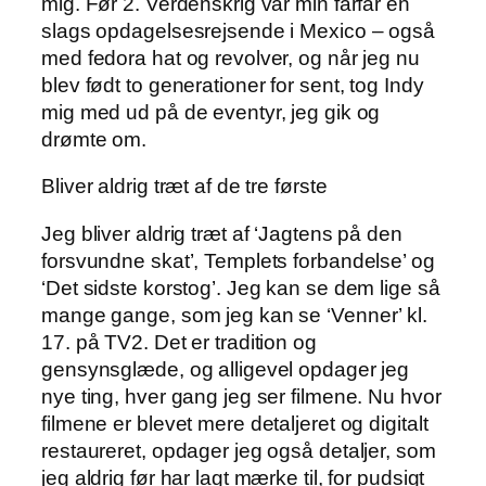
mig. Før 2. Verdenskrig var min farfar en
slags opdagelsesrejsende i Mexico – også
med fedora hat og revolver, og når jeg nu
blev født to generationer for sent, tog Indy
mig med ud på de eventyr, jeg gik og
drømte om.
Bliver aldrig træt af de tre første
Jeg bliver aldrig træt af ‘Jagtens på den
forsvundne skat’, Templets forbandelse’ og
‘Det sidste korstog’. Jeg kan se dem lige så
mange gange, som jeg kan se ‘Venner’ kl.
17. på TV2. Det er tradition og
gensynsglæde, og alligevel opdager jeg
nye ting, hver gang jeg ser filmene. Nu hvor
filmene er blevet mere detaljeret og digitalt
restaureret, opdager jeg også detaljer, som
jeg aldrig før har lagt mærke til, for pudsigt