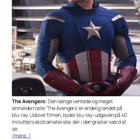
The Avengers:
Den længe ventede og meget
anmelderroste ’The Avengers’ er endelig landet på
blu-ray. Udover filmen, byder blu-ray-udgaven på 40
minutters ekstramateriale, der i den grad er værd at
se.
(mere…)