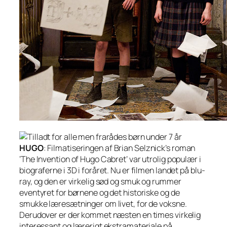
HUGO
: Filmatiseringen af Brian Selznick’s roman
‘The Invention of Hugo Cabret’ var utrolig populær i
biograferne i 3D i foråret. Nu er filmen landet på blu-
ray, og den er virkelig sød og smuk og rummer
eventyret for børnene og det historiske og de
smukke læresætninger om livet, for de voksne.
Derudover er der kommet næsten en times virkelig
interessant og lærerigt ekstramateriale på