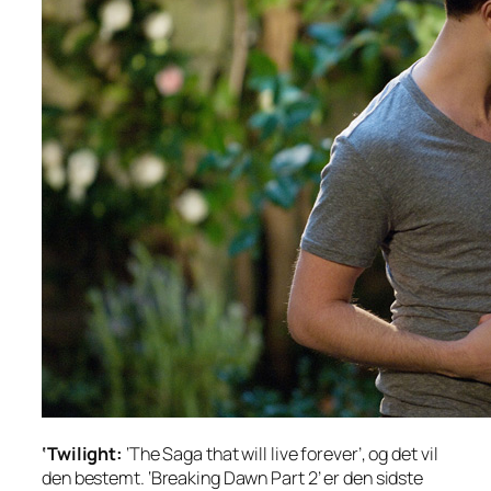
‘Twilight:
‘The Saga that will live forever’, og det vil
den bestemt. ‘Breaking Dawn Part 2’ er den sidste