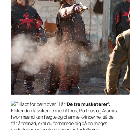
‘De tre musketerer’:
Elsker du klassikeren med Athos, Porthos og Aramis,
hvor mænd kan fægte og charme kvinderne, så de
får åndenød, skal du forberede dig på en meget
anderledes oplevelse i denne nyfortolkning.