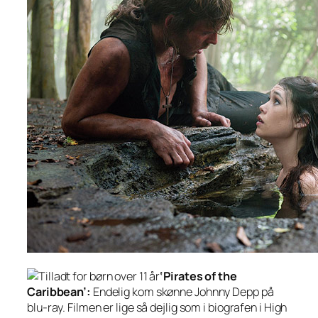
‘Pirates of the
Caribbean’:
Endelig kom skønne Johnny Depp på
blu-ray. Filmen er lige så dejlig som i biografen i High