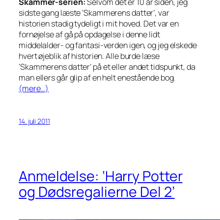
Skammer-serien:
Selvom det er 10 år siden, jeg
sidste gang læste ’Skammerens datter’, var
historien stadig tydeligt i mit hoved. Det var en
fornøjelse af gå på opdagelse i denne lidt
middelalder- og fantasi-verden igen, og jeg elskede
hvert øjeblik af historien. Alle burde læse
’Skammerens datter’ på et eller andet tidspunkt, da
man ellers går glip af en helt enestående bog.
(mere…)
14. juli 2011
Anmeldelse: ‘Harry Potter
og Dødsregalierne Del 2’