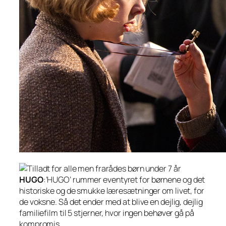
HUGO
:’HUGO’ rummer eventyret for børnene og det
historiske og de smukke læresætninger om livet, for
de voksne. Så det ender med at blive en dejlig, dejlig
familiefilm til 5 stjerner, hvor ingen behøver gå på
kompromis.