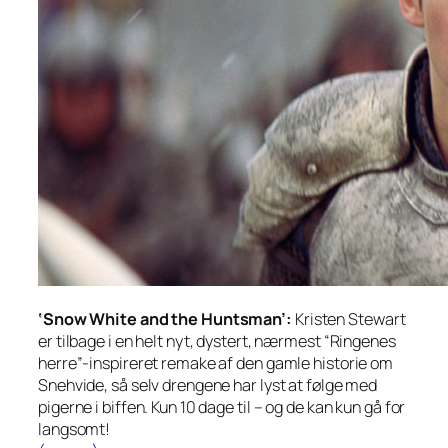
‘Snow White and the Huntsman’:
Kristen Stewart
er tilbage i en helt nyt, dystert, nærmest “Ringenes
herre”-inspireret remake af den gamle historie om
Snehvide, så selv drengene har lyst at følge med
pigerne i biffen. Kun 10 dage til – og de kan kun gå for
langsomt!