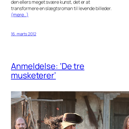
den ellers meget svære kunst, det er at
transformere en slægtsroman til levende billeder.
(mere…)
16. marts 2012
Anmeldelse: ‘De tre
musketerer’