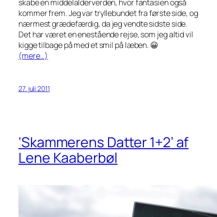
skabe en middelalderverden, hvor fantasien også
kommer frem. Jeg var tryllebundet fra første side, og
nærmest grædefærdig, da jeg vendte sidste side.
Det har været en enestående rejse, som jeg altid vil
kigge tilbage på med et smil på læben. 😀
(mere…)
27. juli 2011
‘Skammerens Datter 1+2’ af
Lene Kaaberbøl