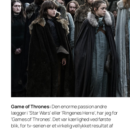
Game of Thrones:
Den enorme passion andre
lægger i ‘Star Wars’ eller ‘Ringenes Herre’, har jeg for
‘Games of Thrones’. Det var kærlighed ved første
blik, for tv-serien er et virkelig vellykket resultat af