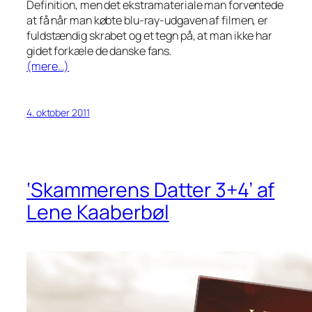
Definition, men det ekstramateriale man forventede
at få når man købte blu-ray-udgaven af filmen, er
fuldstændig skrabet og et tegn på, at man ikke har
gidet forkæle de danske fans.
(mere…)
4. oktober 2011
‘Skammerens Datter 3+4’ af
Lene Kaaberbøl