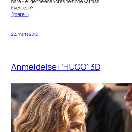
bare – er denne ene vores heltinde Katniss
Everdeen?
(mere…)
22. marts 2012
Anmeldelse: ‘HUGO’ 3D