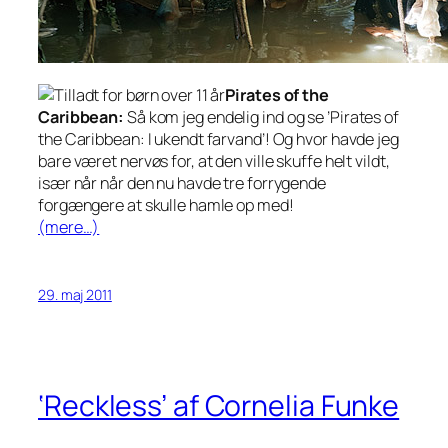
Pirates of the
Caribbean:
Så kom jeg endelig ind og se ’Pirates of
the Caribbean: I ukendt farvand’! Og hvor havde jeg
bare været nervøs for, at den ville skuffe helt vildt,
især når når den nu havde tre forrygende
forgængere at skulle hamle op med!
(mere…)
29. maj 2011
‘Reckless’ af Cornelia Funke