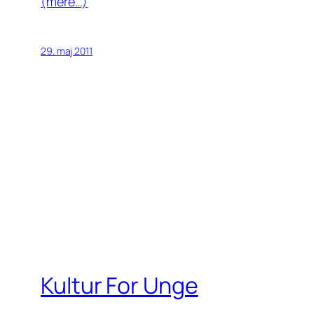
(mere…)
29. maj 2011
Kultur For Unge