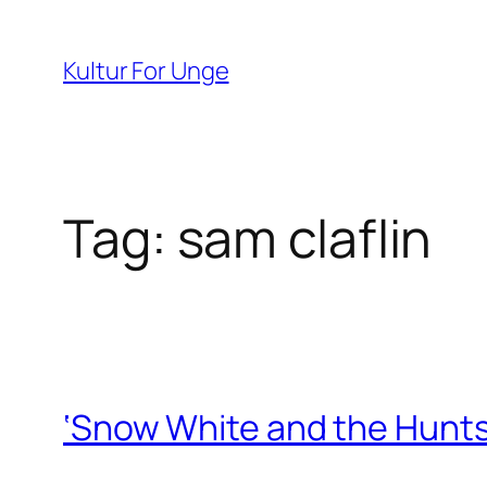
Spring
til
Kultur For Unge
indhold
Tag:
sam claflin
‘Snow White and the Hunt