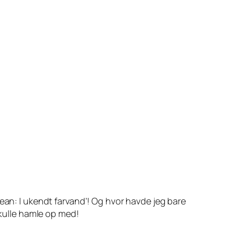
bean: I ukendt farvand’! Og hvor havde jeg bare
skulle hamle op med!