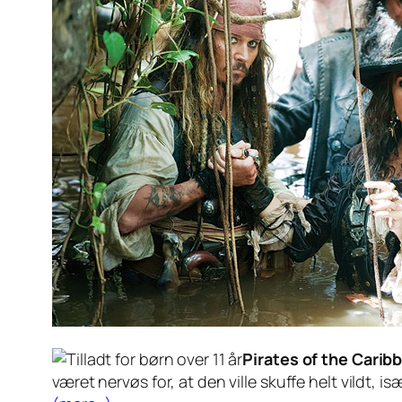
Pirates of the Carib
været nervøs for, at den ville skuffe helt vildt,