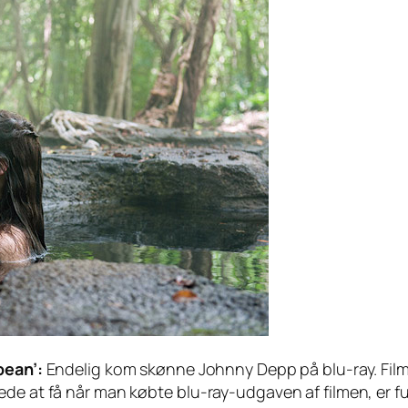
bean’:
Endelig kom skønne Johnny Depp på blu-ray. Filmen
ede at få når man købte blu-ray-udgaven af filmen, er f