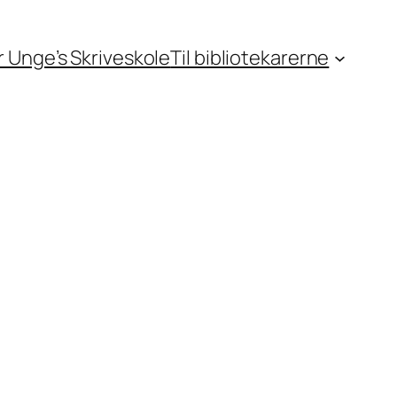
or Unge’s Skriveskole
Til bibliotekarerne