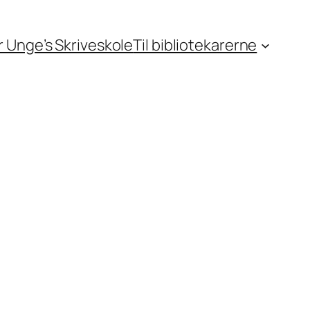
or Unge’s Skriveskole
Til bibliotekarerne