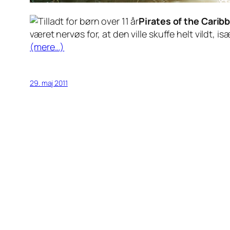
Pirates of the Carib
været nervøs for, at den ville skuffe helt vildt,
(mere…)
29. maj 2011