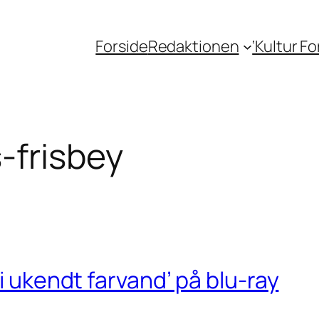
Forside
Redaktionen
‘Kultur F
-frisbey
 i ukendt farvand’ på blu-ray