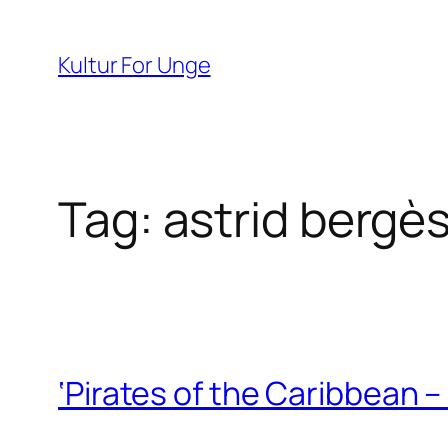
Spring
til
Kultur For Unge
indhold
Tag:
astrid bergès
‘Pirates of the Caribbean –