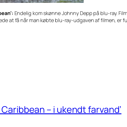
bean’:
Endelig kom skønne Johnny Depp på blu-ray. Filmen
ede at få når man købte blu-ray-udgaven af filmen, er f
 Caribbean – i ukendt farvand’