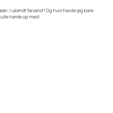
bean: I ukendt farvand’! Og hvor havde jeg bare
skulle hamle op med!