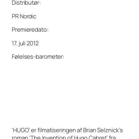
Distributør:
PR Nordic
Premieredato:
17. juli 2012
Følelses-barometer:
‘HUGO’ er filmatiseringen af Brian Selznick’s
roman ‘The Invention of Hugo Cabret’ fra