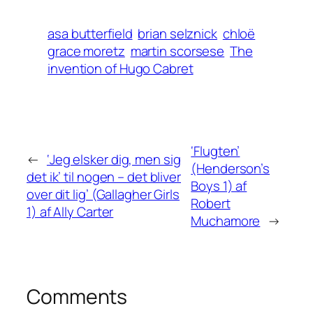
asa butterfield
brian selznick
chloë
grace moretz
martin scorsese
The
invention of Hugo Cabret
‘Flugten’
←
‘Jeg elsker dig, men sig
(Henderson’s
det ik’ til nogen – det bliver
Boys 1) af
over dit lig’ (Gallagher Girls
Robert
1) af Ally Carter
Muchamore
→
Comments