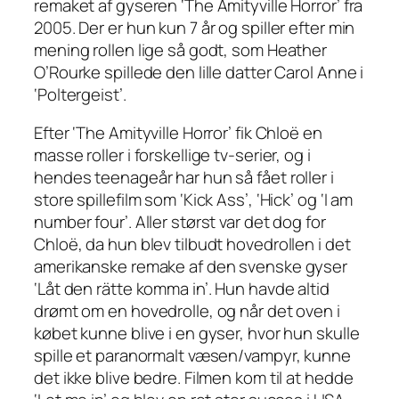
remaket af gyseren ‘The Amityville Horror’ fra
2005. Der er hun kun 7 år og spiller efter min
mening rollen lige så godt, som Heather
O’Rourke spillede den lille datter Carol Anne i
‘Poltergeist’.
Efter ‘The Amityville Horror’ fik Chloë en
masse roller i forskellige tv-serier, og i
hendes teenageår har hun så fået roller i
store spillefilm som ‘Kick Ass’, ‘Hick’ og ‘I am
number four’. Aller størst var det dog for
Chloë, da hun blev tilbudt hovedrollen i det
amerikanske remake af den svenske gyser
‘Låt den rätte komma in’. Hun havde altid
drømt om en hovedrolle, og når det oven i
købet kunne blive i en gyser, hvor hun skulle
spille et paranormalt væsen/vampyr, kunne
det ikke blive bedre. Filmen kom til at hedde