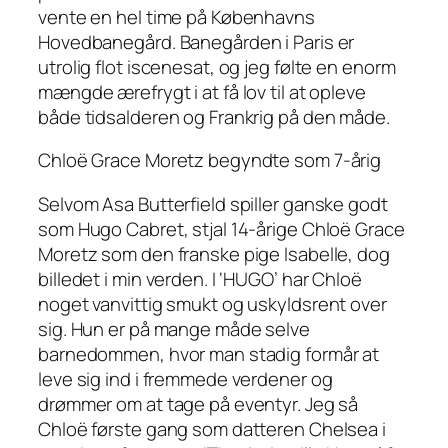
vente en hel time på Københavns
Hovedbanegård. Banegården i Paris er
utrolig flot iscenesat, og jeg følte en enorm
mængde ærefrygt i at få lov til at opleve
både tidsalderen og Frankrig på den måde.
Chloë Grace Moretz begyndte som 7-årig
Selvom Asa Butterfield spiller ganske godt
som Hugo Cabret, stjal 14-årige Chloë Grace
Moretz som den franske pige Isabelle, dog
billedet i min verden. I ‘HUGO’ har Chloë
noget vanvittig smukt og uskyldsrent over
sig. Hun
er
på mange måde selve
barnedommen, hvor man stadig formår at
leve sig ind i fremmede verdener og
drømmer om at tage på eventyr. Jeg så
Chloë første gang som datteren Chelsea i