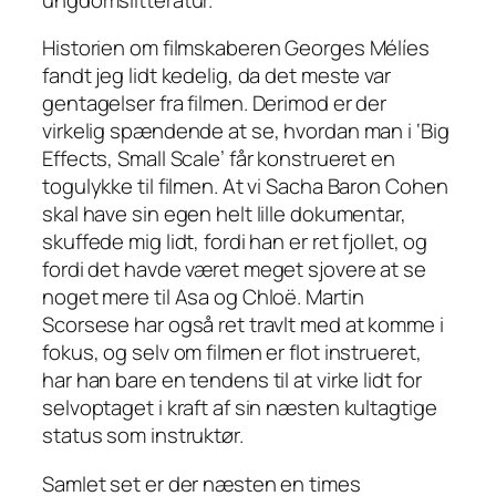
Historien om filmskaberen Georges Mélíes
fandt jeg lidt kedelig, da det meste var
gentagelser fra filmen. Derimod er der
virkelig spændende at se, hvordan man i ‘Big
Effects, Small Scale’ får konstrueret en
togulykke til filmen. At vi Sacha Baron Cohen
skal have sin egen helt lille dokumentar,
skuffede mig lidt, fordi han er ret fjollet, og
fordi det havde været meget sjovere at se
noget mere til Asa og Chloë. Martin
Scorsese har også ret travlt med at komme i
fokus, og selv om filmen er flot instrueret,
har han bare en tendens til at virke lidt
for
selvoptaget i kraft af sin næsten kultagtige
status som instruktør.
Samlet set er der næsten en times