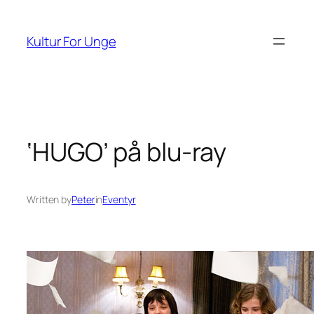
Spring
til
Kultur For Unge
indhold
‘HUGO’ på blu-ray
Written by
Peter
in
Eventyr