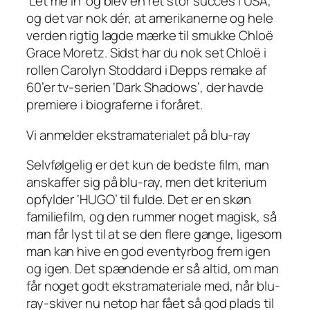
‘Let me in’ og blev en ret stor succes i USA,
og det var nok dér, at amerikanerne og hele
verden rigtig lagde mærke til smukke Chloë
Grace Moretz. Sidst har du nok set Chloë i
rollen Carolyn Stoddard i Depps remake af
60’er tv-serien ‘Dark Shadows’, der havde
premiere i biograferne i foråret.
Vi anmelder ekstramaterialet på blu-ray
Selvfølgelig er det kun de bedste film, man
anskaffer sig på blu-ray, men det kriterium
opfylder ‘HUGO’ til fulde. Det
er
en skøn
familiefilm, og den rummer noget magisk, så
man får lyst til at se den flere gange, ligesom
man kan hive en god eventyrbog frem igen
og igen. Det spændende er så altid, om man
får noget godt ekstramateriale med, når blu-
ray-skiver nu netop har fået så god plads til