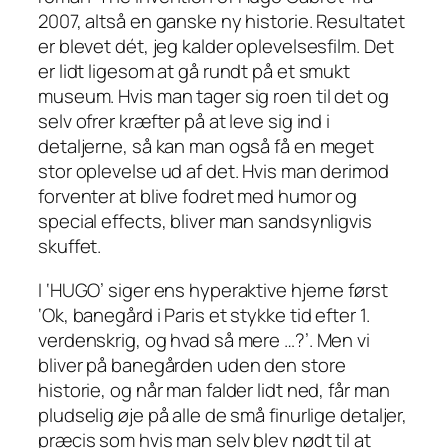
2007, altså en ganske ny historie. Resultatet
er blevet dét, jeg kalder oplevelsesfilm. Det
er lidt ligesom at gå rundt på et smukt
museum. Hvis man tager sig roen til det og
selv ofrer kræfter på at leve sig ind i
detaljerne, så kan man også få en meget
stor oplevelse ud af det. Hvis man derimod
forventer at blive fodret med humor og
special effects, bliver man sandsynligvis
skuffet.
I ‘HUGO’ siger ens hyperaktive hjerne først
‘Ok, banegård i Paris et stykke tid efter 1.
verdenskrig, og hvad så mere …?’. Men vi
bliver på banegården uden den store
historie, og når man falder lidt ned, får man
pludselig øje på alle de små finurlige detaljer,
præcis som hvis man selv blev nødt til at