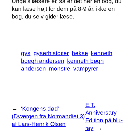
Unge’s læsere er, så er det her en bog, du
kan læse højt for dem på 8-9 år, ikke en
bog, du selv gider læse.
gys
gyserhistorier
hekse
kenneth
boegh andersen
kenneth bøgh
andersen
monstre
vampyrer
E.T.
←
‘Kongens død’
Anniversary
(Dværgen fra Normandiet 3)
Edition på blu-
af Lars-Henrik Olsen
ray
→