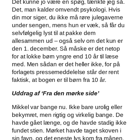
Det kunne jo være en spøg, tænkte jeg så.
Det, man kalder omvendt psykologi. Hvis
din mor siger, du ikke må røre julegaverne
under sengen, mens hun er væk, så får du
selvfølgelig lyst til at pakke dem
allesammen ud – også selv om det kun er
den 1. december. Så måske er det netop
for at lokke børn yngre end 10 år til læse
med. Men sådan er det heller ikke, for på
forlagets pressemeddelelse står der rent
faktisk, at bogen er til børn fra 10 år.
Uddrag af ‘Fra den mørke side’
Mikkel var bange nu. Ikke bare urolig eller
bekymret, men rigtig og virkelig bange. De
havde gået længe, og de havde stadig ikke
fundet stien. Mørket havde taget skoven i
sin favn, og det eneste lys kom fra månen.