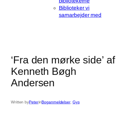
bibliotekerne
Biblioteker vi
samarbejder med
‘Fra den mørke side’ af
Kenneth Bøgh
Andersen
Written by
Peter
in
Boganmeldelser
, 
Gys