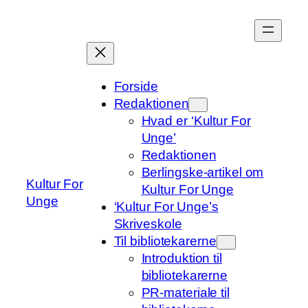
Spring
til
indhold
Forside
Redaktionen
Hvad er ‘Kultur For
Unge’
Redaktionen
Berlingske-artikel om
Kultur For
Kultur For Unge
Unge
‘Kultur For Unge’s
Skriveskole
Til bibliotekarerne
Introduktion til
bibliotekarerne
PR-materiale til