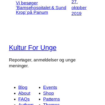
27.
Vi besøger
‘Bamsehospitalet & Sund
oktober
Krop’ på Panum
2019
Kultur For Unge
Reportager, anmeldelser og unge
meninger.
Blog
Events
About
Shop
FAQs
Patterns
Authors
Themes