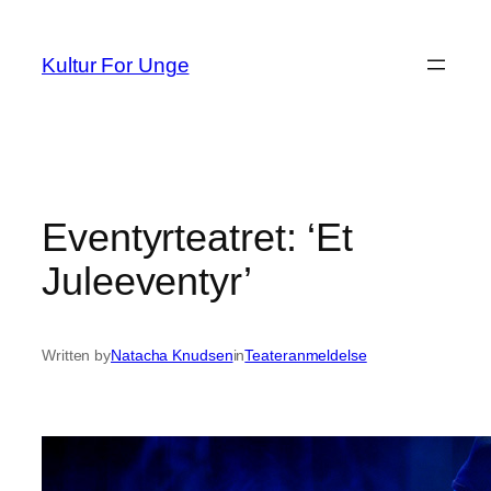
Spring
til
Kultur For Unge
indhold
Eventyrteatret: ‘Et
Juleeventyr’
Written by
Natacha Knudsen
in
Teateranmeldelse