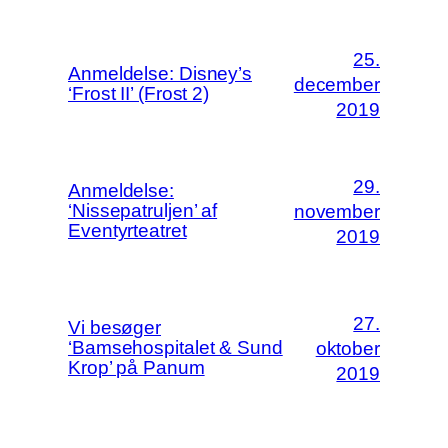
25.
Anmeldelse: Disney’s
december
‘Frost II’ (Frost 2)
2019
29.
Anmeldelse:
‘Nissepatruljen’ af
november
Eventyrteatret
2019
27.
Vi besøger
‘Bamsehospitalet & Sund
oktober
Krop’ på Panum
2019