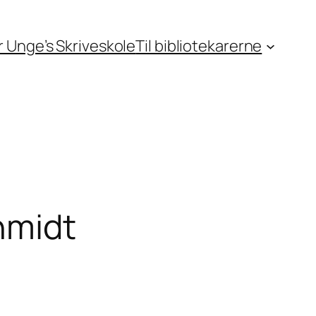
or Unge’s Skriveskole
Til bibliotekarerne
hmidt