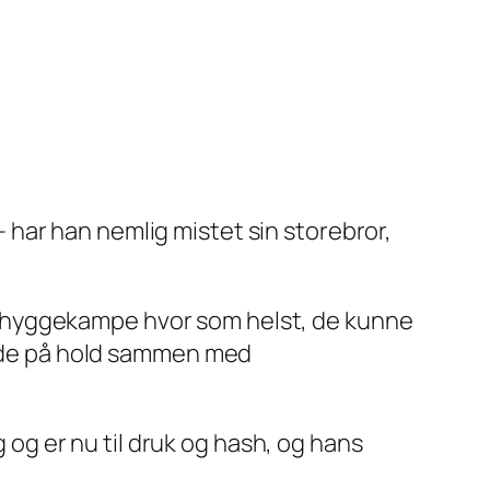
 – har han nemlig mistet sin storebror,
v hyggekampe hvor som helst, de kunne
lede på hold sammen med
g og er nu til druk og hash, og hans