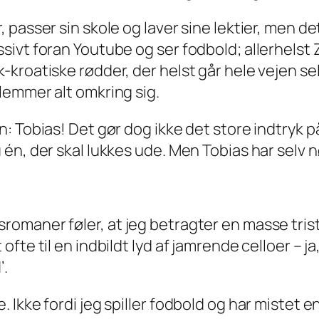
passer sin skole og laver sine lektier, men de
ivt foran Youtube og ser fodbold; allerhelst 
-kroatiske rødder, der helst går hele vejen
se
lemmer alt omkring sig.
: Tobias! Det gør dog ikke det store indtryk
én, der skal lukkes ude. Men Tobias har selv n
omaner føler, at jeg betragter en masse trist
te til en indbildt lyd af jamrende celloer – ja,
’.
 Ikke fordi jeg spiller fodbold og har mistet 