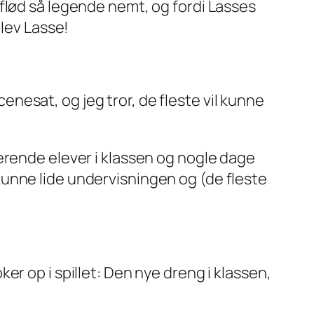
flød så legende nemt, og fordi Lasses
lev
Lasse!
cenesat, og jeg tror, de fleste vil kunne
erende elever i klassen og nogle dage
unne lide undervisningen og (de fleste
r op i spillet: Den nye dreng i klassen,