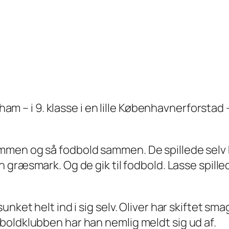
 ham – i 9. klasse i en lille Københavnerforstad
mmen og så fodbold sammen. De spillede sel
n græsmark. Og de gik til fodbold. Lasse spil
nket helt ind i sig selv. Oliver har skiftet sma
boldklubben har han nemlig meldt sig ud af.