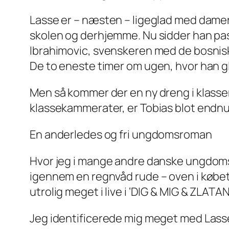
Lasse er – næsten – ligeglad med damer, 
skolen og derhjemme. Nu sidder han pass
Ibrahimovic, svenskeren med de bosnisk
De to eneste timer om ugen, hvor han g
Men så kommer der en ny dreng i klassen
klassekammerater, er Tobias blot endnu 
En anderledes og fri ungdomsroman
Hvor jeg i mange andre danske ungdomsr
igennem en regnvåd rude – oven i købet of
utrolig meget i live i ‘DIG & MIG & ZLATAN
Jeg identificerede mig meget med Lasse.