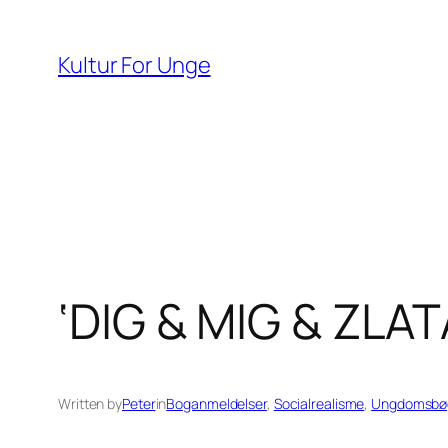
Spring
til
Kultur For Unge
indhold
‘DIG & MIG & ZLAT
Written by
Peter
in
Boganmeldelser
, 
Socialrealisme
, 
Ungdomsbø