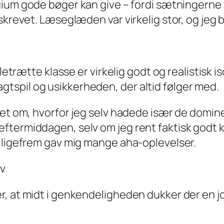
egium
gode bøger
kan give – fordi sætningerne 
skrevet. Læseglæden var virkelig stor, og jeg
b
letrætte klasse er virkelig godt og realistisk is
spil og usikkerheden, der altid følger med.
det om, hvorfor jeg selv hadede især de domin
ftermiddagen, selv om jeg rent faktisk godt k
r ligefrem gav mig mange aha-oplevelser.
lv
 at midt i genkendeligheden dukker der en joke