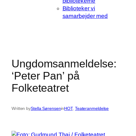
bibliotekerne
Biblioteker vi
samarbejder med
Ungdomsanmeldelse:
‘Peter Pan’ på
Folketeatret
Written by
Stella Sørensen
in
HOT
, 
Teateranmeldelse