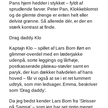
Pans hjem hedder i stykket – fyldt af
sprudlende farver. Peter Pan, Klokkeblomst
og de glemte drenge er enten helt eller
delvist grønne. Så allerede dér, er der en
stærk kontrast at finde.
Drag daddy Klo
Kaptajn Klo – spillet af Lars Bom iført en
glimmer-overdel med en læderjakke
udenpå, sorte leggings og lårhøje,
postkasserøde plateau-støvler samt en
paryk, der kun dækker halvdelen af hans
hoved – får vi også at se i et ret lummert
udtryk, som min ledsager, Emma, beskriver
som ‘Drag daddy’.
Da jeg bedst kender Lars Bom fra ‘Strisser
på Samsø’ – som jeg har set rigtig meget