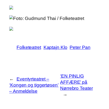
Folketeatret
Kaptajn Klo
Peter Pan
‘EN PINLIG
←
Eventyrteatret –
AFFÆRE’ på
‘Kongen og tiggertøsen’
Nørrebro Teater
– Anmeldelse
→