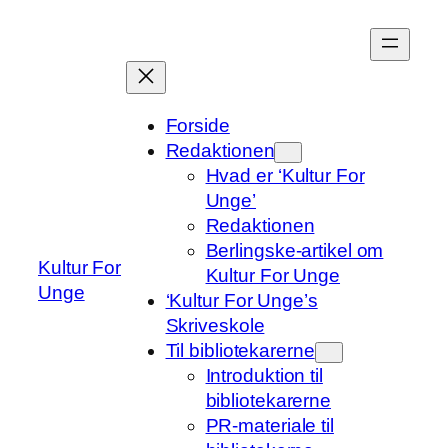
Spring
til
indhold
Forside
Redaktionen
Hvad er ‘Kultur For
Unge’
Redaktionen
Berlingske-artikel om
Kultur For
Kultur For Unge
Unge
‘Kultur For Unge’s
Skriveskole
Til bibliotekarerne
Introduktion til
bibliotekarerne
PR-materiale til