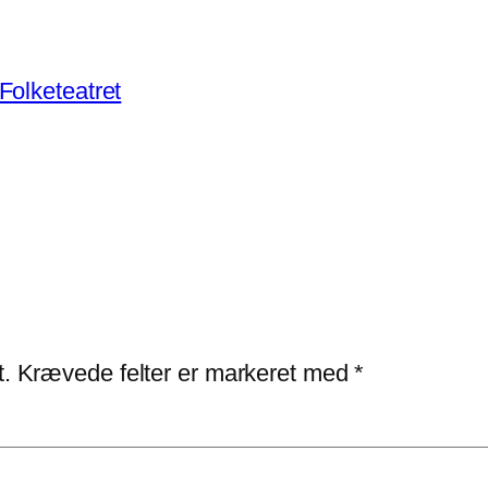
olketeatret
t.
Krævede felter er markeret med
*