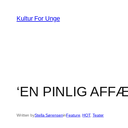
Spring
til
Kultur For Unge
indhold
‘EN PINLIG AFFÆR
Written by
Stella Sørensen
in
Feature
, 
HOT
, 
Teater