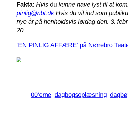
Fakta:
Hvis
du
kunne have lyst til at ko
pinlig@nbt.dk
Hvis du vil ind som publik
nye år på henholdsvis lørdag den. 3. febr
20.
‘EN PINLIG AFFÆRE’ på Nørrebro Teat
00’erne
dagbogsoplæsning
dagbø