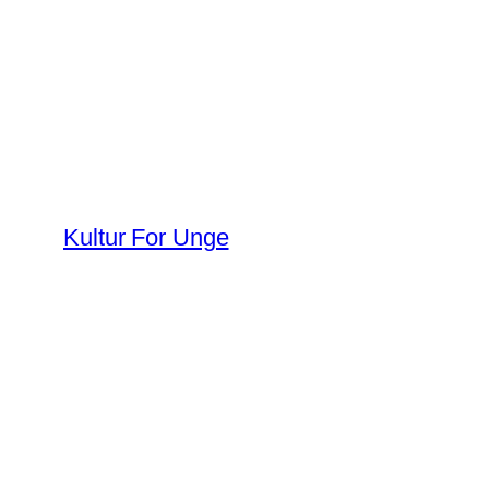
Spring
til
indhold
Kultur For Unge