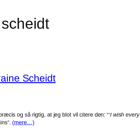
 scheidt
raine Scheidt
æcis og så rigtig, at jeg blot vil citere den: “
‘I wish ever
ins”.
(mere…)