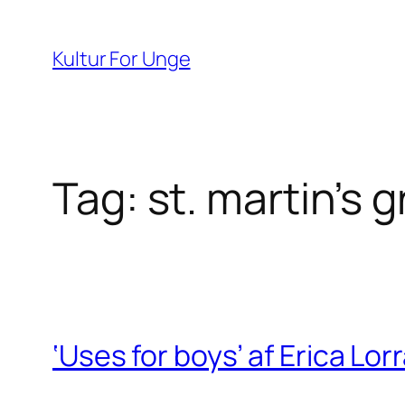
Spring
til
Kultur For Unge
indhold
Tag:
st. martin’s gr
‘Uses for boys’ af Erica Lor