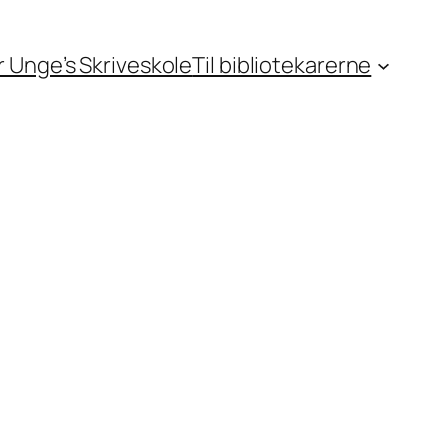
or Unge’s Skriveskole
Til bibliotekarerne