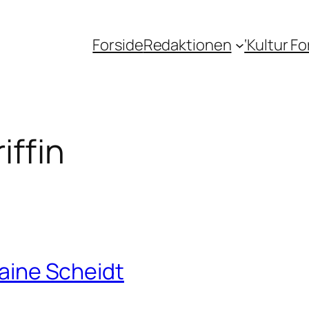
Forside
Redaktionen
‘Kultur F
iffin
raine Scheidt