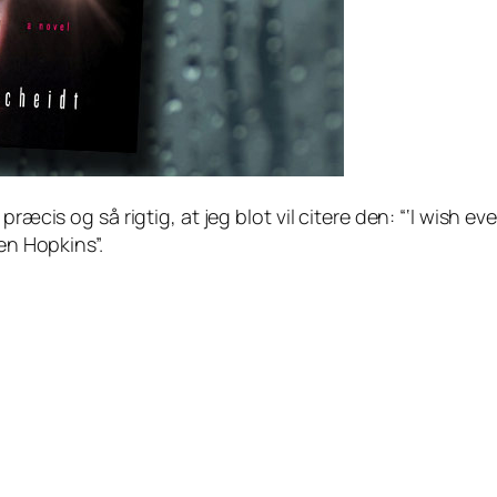
ræcis og så rigtig, at jeg blot vil citere den: “
‘I wish e
en Hopkins”.