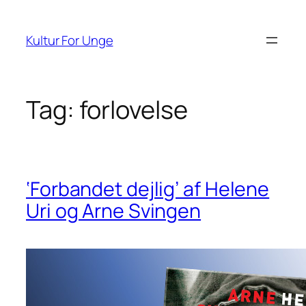
Spring
til
Kultur For Unge
indhold
Tag:
forlovelse
‘Forbandet dejlig’ af Helene
Uri og Arne Svingen