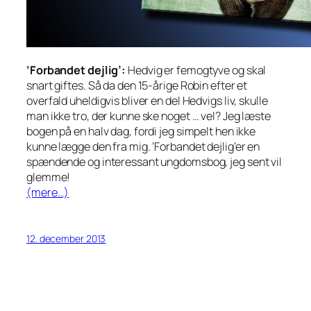
‘Forbandet dejlig’:
Hedvig er femogtyve og skal
snart giftes. Så da den 15-årige Robin efter et
overfald uheldigvis bliver en del Hedvigs liv, skulle
man ikke tro, der kunne ske noget … vel? Jeg læste
bogen på en halv dag, fordi jeg simpelt hen ikke
kunne lægge den fra mig. ‘Forbandet dejlig’er en
spændende og interessant ungdomsbog, jeg sent vil
glemme!
(mere…)
12. december 2013