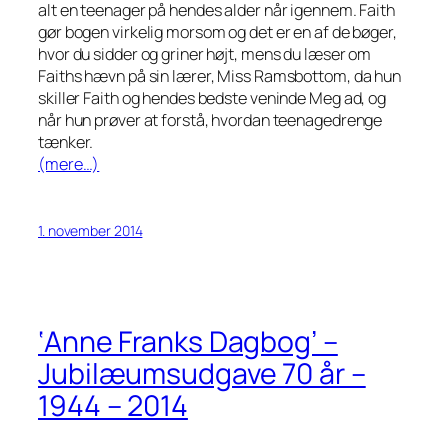
alt en teenager på hendes alder når igennem. Faith
gør bogen virkelig morsom og det er en af de bøger,
hvor du sidder og griner højt, mens du læser om
Faiths hævn på sin lærer, Miss Ramsbottom, da hun
skiller Faith og hendes bedste veninde Meg ad, og
når hun prøver at forstå, hvordan teenagedrenge
tænker.
(mere…)
1. november 2014
‘Anne Franks Dagbog’ –
Jubilæumsudgave 70 år –
1944 – 2014