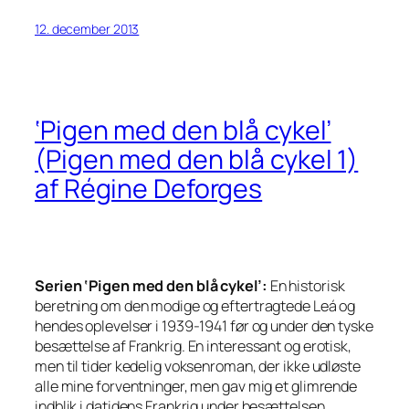
12. december 2013
‘Pigen med den blå cykel’
(Pigen med den blå cykel 1)
af Régine Deforges
Serien ‘Pigen med den blå cykel’:
En historisk
beretning om den modige og eftertragtede Leá og
hendes oplevelser i 1939-1941 før og under den tyske
besættelse af Frankrig. En interessant og erotisk,
men til tider kedelig voksenroman, der ikke udløste
alle mine forventninger, men gav mig et glimrende
indblik i datidens Frankrig under besættelsen.