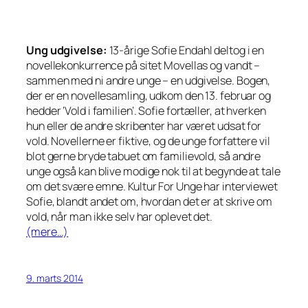
Ung udgivelse:
13-årige Sofie Endahl deltog i en
novellekonkurrence på sitet Movellas og vandt –
sammen med ni andre unge – en udgivelse. Bogen,
der er en novellesamling, udkom den 13. februar og
hedder ‘Vold i familien’. Sofie fortæller, at hverken
hun eller de andre skribenter har været udsat for
vold. Novellerne er fiktive, og de unge forfattere vil
blot gerne bryde tabuet om familievold, så andre
unge også kan blive modige nok til at begynde at tale
om det svære emne. Kultur For Unge har interviewet
Sofie, blandt andet om, hvordan det er at skrive om
vold, når man ikke selv har oplevet det.
(mere…)
9. marts 2014