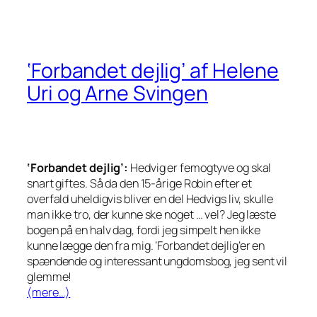
‘Forbandet dejlig’ af Helene
Uri og Arne Svingen
‘Forbandet dejlig’:
Hedvig er femogtyve og skal
snart giftes. Så da den 15-årige Robin efter et
overfald uheldigvis bliver en del Hedvigs liv, skulle
man ikke tro, der kunne ske noget … vel? Jeg læste
bogen på en halv dag, fordi jeg simpelt hen ikke
kunne lægge den fra mig. ‘Forbandet dejlig’er en
spændende og interessant ungdomsbog, jeg sent vil
glemme!
(mere…)