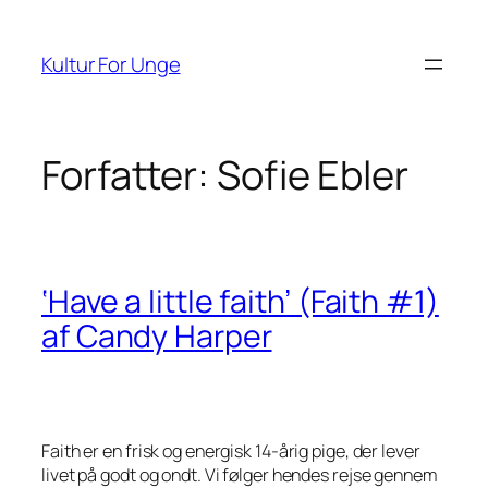
Spring
til
Kultur For Unge
indhold
Forfatter:
Sofie Ebler
‘Have a little faith’ (Faith #1)
af Candy Harper
Faith er en frisk og energisk 14-årig pige, der lever
livet på godt og ondt. Vi følger hendes rejse gennem