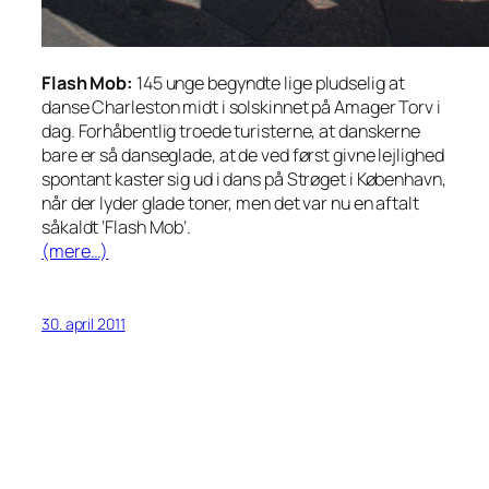
Flash Mob:
145 unge begyndte lige pludselig at
danse Charleston midt i solskinnet på Amager Torv i
dag. Forhåbentlig troede turisterne, at danskerne
bare er så danseglade, at de ved først givne lejlighed
spontant kaster sig ud i dans på Strøget i København,
når der lyder glade toner, men det var nu en aftalt
såkaldt ‘Flash Mob’.
(mere…)
30. april 2011