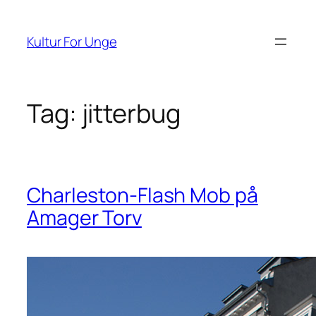
Spring
til
Kultur For Unge
indhold
Tag:
jitterbug
Charleston-Flash Mob på
Amager Torv