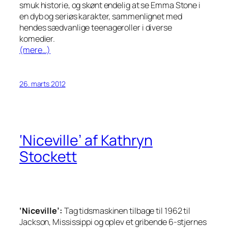
smuk historie, og skønt endelig at se Emma Stone i
en dyb og seriøs karakter, sammenlignet med
hendes sædvanlige teenageroller i diverse
komedier.
(mere…)
26. marts 2012
‘Niceville’ af Kathryn
Stockett
‘Niceville’:
Tag tidsmaskinen tilbage til 1962 til
Jackson, Mississippi og oplev et gribende 6-stjernes