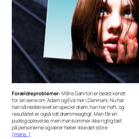
Forældreproblemer:
Måns Gahrton er bedst kendt
for sin serie om ‘Adam og Eva’ her i Danmark. Nu har
han så nedskrevet en speciel drøm, han har haft, og
resultatet er også lidt drømmeagtigt. Man får en
pudsig oplevelse, men man kommer ikke rigtig tæt
på personerne og lærer heller ikke det store.
(mere…)