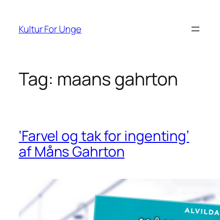
Spring
til
Kultur For Unge
indhold
Tag:
maans gahrton
‘Farvel og tak for ingenting’
af Måns Gahrton