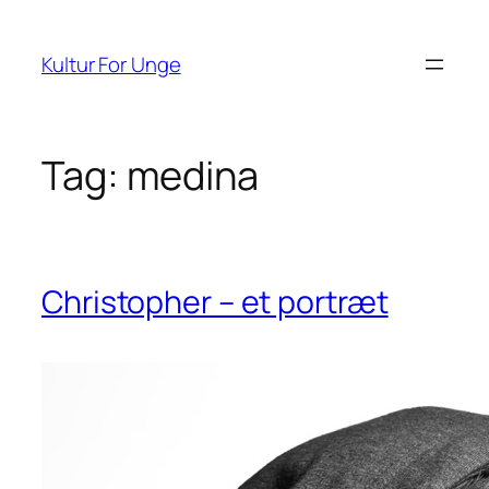
Spring
til
Kultur For Unge
indhold
Tag:
medina
Christopher – et portræt