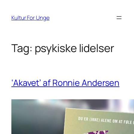
Spring
til
Kultur For Unge
indhold
Tag:
psykiske lidelser
‘Akavet’ af Ronnie Andersen