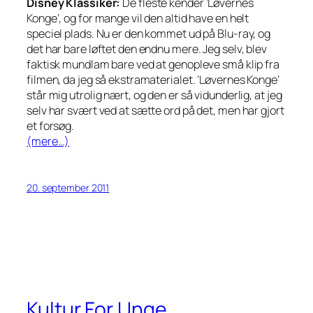
Disney Klassiker:
De fleste kender ’Løvernes
Konge’, og for mange vil den altid have en helt
speciel plads. Nu er den kommet ud på Blu-ray, og
det har bare løftet den endnu mere. Jeg selv, blev
faktisk mundlam bare ved at genopleve små klip fra
filmen, da jeg så ekstramaterialet. ’Løvernes Konge’
står mig utrolig nært, og den er så vidunderlig, at jeg
selv har svært ved at sætte ord på det, men har gjort
et forsøg.
(mere…)
20. september 2011
Kultur For Unge