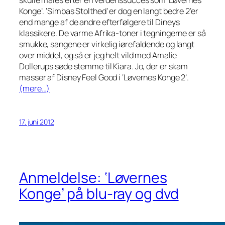
Konge’. ‘Simbas Stolthed’ er dog en langt bedre 2’er
end mange af de andre efterfølgere til Dineys
klassikere. De varme Afrika-toner i tegningerne er så
smukke, sangene er virkelig iørefaldende og langt
over middel, og så er jeg helt vild med Amalie
Dollerups søde stemme til Kiara. Jo, der er skam
masser af Disney Feel Good i ‘Løvernes Konge 2’.
(mere…)
17. juni 2012
Anmeldelse: ‘Løvernes
Konge’ på blu-ray og dvd