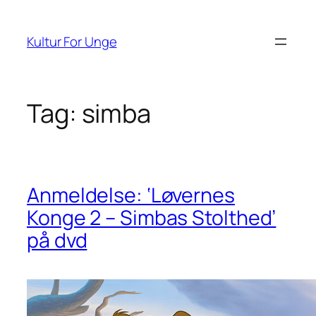
Spring
til
Kultur For Unge
indhold
Tag:
simba
Anmeldelse: ‘Løvernes
Konge 2 – Simbas Stolthed’
på dvd