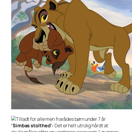
‘Simbas stolthed’:
Det er helt utrolig hårdt at
skulle måles efter en verdenssucces som ‘Løvernes