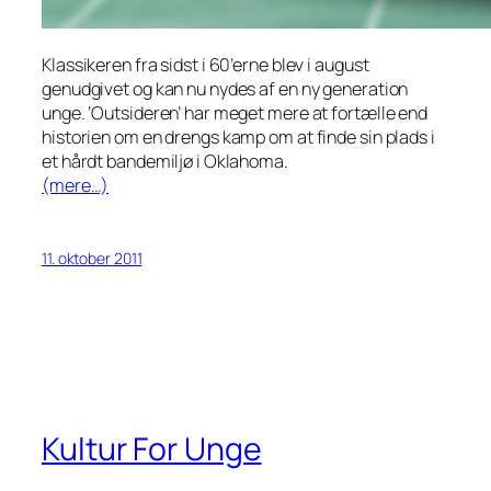
Klassikeren fra sidst i 60’erne blev i august
genudgivet og kan nu nydes af en ny generation
unge. ’Outsideren’ har meget mere at fortælle end
historien om en drengs kamp om at finde sin plads i
et hårdt bandemiljø i Oklahoma.
(mere…)
11. oktober 2011
Kultur For Unge