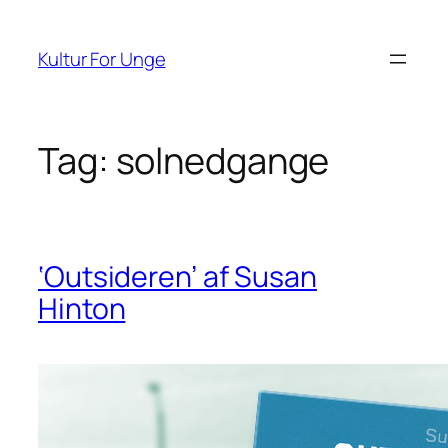
Spring
til
Kultur For Unge
indhold
Tag:
solnedgange
‘Outsideren’ af Susan
Hinton