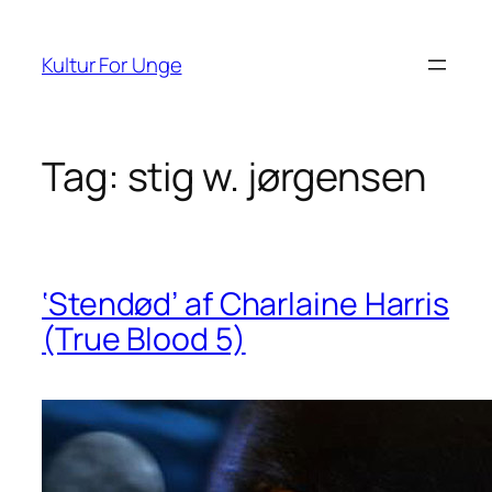
Spring
til
Kultur For Unge
indhold
Tag:
stig w. jørgensen
‘Stendød’ af Charlaine Harris
(True Blood 5)