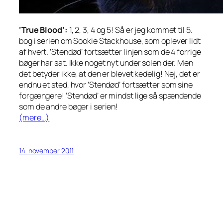
‘True Blood’:
1, 2, 3, 4 og 5! Så er jeg kommet til 5.
bog i serien om Sookie Stackhouse, som oplever lidt
af hvert. ’Stendød’ fortsætter linjen som de 4 forrige
bøger har sat. Ikke noget nyt under solen der. Men
det betyder ikke, at den er blevet kedelig! Nej, det er
endnu et sted, hvor ’Stendød’ fortsætter som sine
forgængere! ’Stendød’ er mindst lige så spændende
som de andre bøger i serien!
(mere…)
14. november 2011