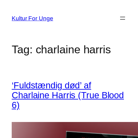
Spring
til
Kultur For Unge
indhold
Tag:
charlaine harris
‘Fuldstændig død’ af
Charlaine Harris (True Blood
6)