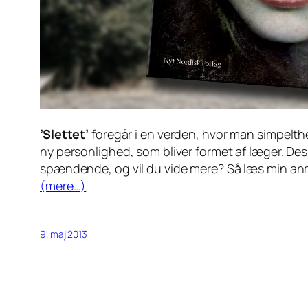
’Slettet’
foregår i en verden, hvor man simpelth
ny personlighed, som bliver formet af læger. Des
spændende, og vil du vide mere? Så læs min an
(mere…)
9. maj 2013