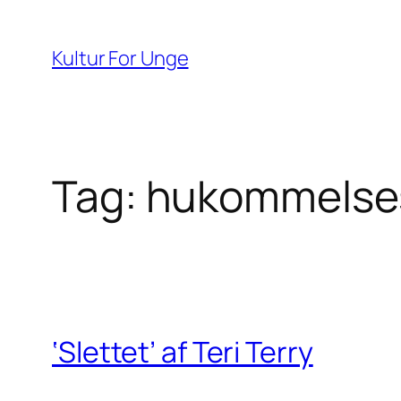
Spring
til
Kultur For Unge
indhold
Tag:
hukommelse
‘Slettet’ af Teri Terry