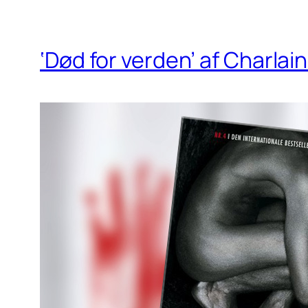
‘Død for verden’ af Charlai