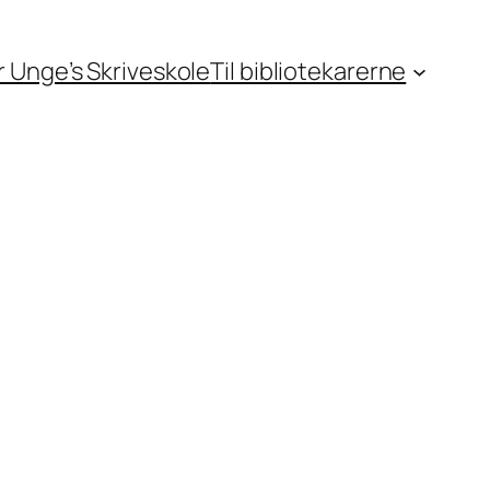
or Unge’s Skriveskole
Til bibliotekarerne