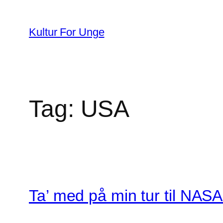
Spring
til
Kultur For Unge
indhold
Tag:
USA
Ta’ med på min tur til NA