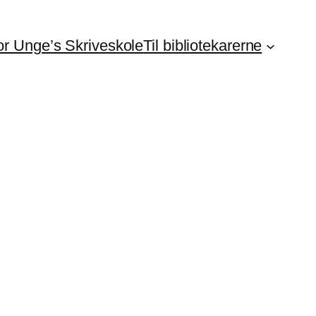
For Unge’s Skriveskole
Til bibliotekarerne