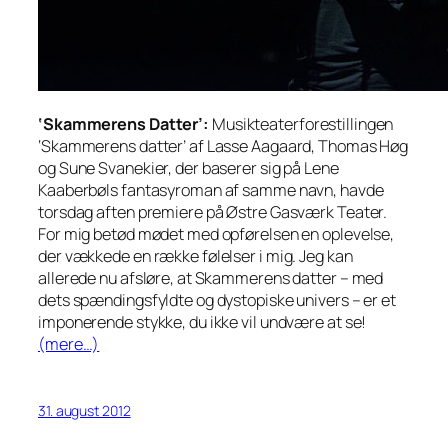
‘Skammerens Datter’:
Musikteaterforestillingen
‘Skammerens datter’ af Lasse Aagaard, Thomas Høg
og Sune Svanekier, der baserer sig på Lene
Kaaberbøls fantasyroman af samme navn, havde
torsdag aften premiere på Østre Gasværk Teater.
For mig betød mødet med opførelsen en oplevelse,
der vækkede en række følelser i mig. Jeg kan
allerede nu afsløre, at Skammerens datter – med
dets spændingsfyldte og dystopiske univers – er et
imponerende stykke, du ikke vil undvære at se!
(mere…)
31. august 2012