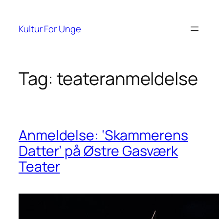
Spring
til
Kultur For Unge
indhold
Tag:
teateranmeldelse
Anmeldelse: ‘Skammerens
Datter’ på Østre Gasværk
Teater