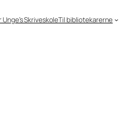
or Unge’s Skriveskole
Til bibliotekarerne