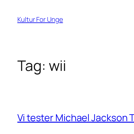
Spring
til
Kultur For Unge
indhold
Tag:
wii
Vi tester Michael Jackson T