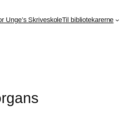
For Unge’s Skriveskole
Til bibliotekarerne
organs