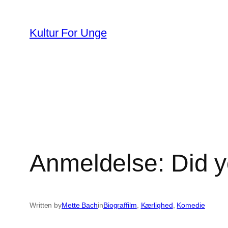
Spring
til
Kultur For Unge
indhold
Anmeldelse: Did 
Written by
Mette Bach
in
Biograffilm
, 
Kærlighed
, 
Komedie