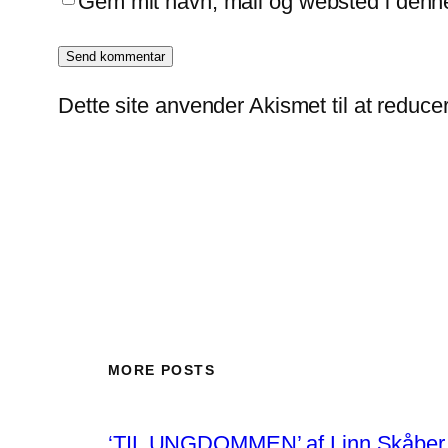
Gem mit navn, mail og websted i denn
Dette site anvender Akismet til at reduc
MORE POSTS
‘TIL UNGDOMMEN’ af Linn Skåber