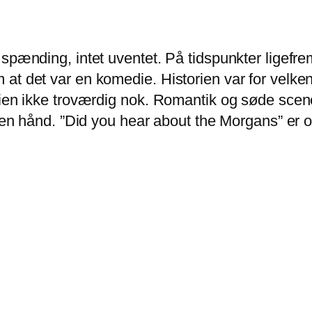
 spænding, intet uventet. På tidspunkter ligefr
t det var en komedie. Historien var for velkend
ien ikke troværdig nok. Romantik og søde scener
å en hånd. ”Did you hear about the Morgans” er 