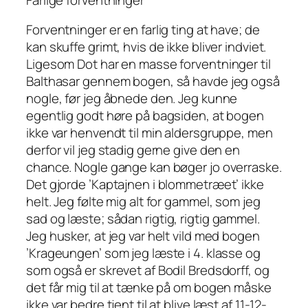
Forventninger er en farlig ting at have; de
kan skuffe grimt, hvis de ikke bliver indviet.
Ligesom Dot har en masse forventninger til
Balthasar gennem bogen, så havde jeg også
nogle, før jeg åbnede den. Jeg kunne
egentlig godt høre på bagsiden, at bogen
ikke var henvendt til min aldersgruppe, men
derfor vil jeg stadig gerne give den en
chance. Nogle gange kan bøger jo overraske.
Det gjorde ’Kaptajnen i blommetræet’ ikke
helt. Jeg følte mig alt for gammel, som jeg
sad og læste; sådan
rigtig, rigtig
gammel.
Jeg husker, at jeg var helt vild med bogen
’Krageungen’ som jeg læste i 4. klasse og
som også er skrevet af Bodil Bredsdorff, og
det får mig til at tænke på om bogen måske
ikke var bedre tjent til at blive læst af 11-12-