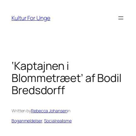
Spring
til
Kultur For Unge
indhold
‘Kaptajnen i
Blommetræet’ af Bodil
Bredsdorff
Written by
Rebecca Johansen
in
Boganmeldelser
, 
Socialrealisme