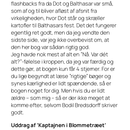
flashbacks fra da Dot og Balthasar var små,
som af og til bliver afløst af afsnit fra
virkeligheden, hvor Dot står og skræller
kartofler til Balthasars fest. Det det fungerer
egentlig ret godt, men da jeg vendte den
sidste side, var jeg ikke overbevist om, at
den her bog var sådan rigtig god.
Jeg havde nok mest af alt en ”Nå. Var dét
alt?”-følelse i kroppen, da jeg var færdig og
dette gør, at bogen kun får 4 stjerner. For er
du lige begyndt at læse ”rigtige” bøger og
synes kærlighed er lidt spændende, så er
bogen noget for dig. Men hvis du er lidt
ældre – som mig – så er der ikke meget at
komme efter, selvom Bodil Bredsdorff skriver
godt.
Uddrag af ‘Kaptajnen i Blommetræet’