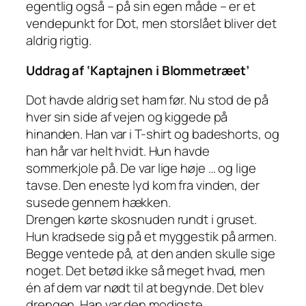
egentlig også – på sin egen måde – er et
vendepunkt for Dot, men storslået bliver det
aldrig rigtig.
Uddrag af ‘Kaptajnen i Blommetræet’
Dot havde aldrig set ham før. Nu stod de på
hver sin side af vejen og kiggede på
hinanden. Han var i T-shirt og badeshorts, og
han hår var helt hvidt. Hun havde
sommerkjole på. De var lige høje … og lige
tavse. Den eneste lyd kom fra vinden, der
susede gennem hækken.
Drengen kørte skosnuden rundt i gruset.
Hun kradsede sig på et myggestik på armen.
Begge ventede på, at den anden skulle sige
noget. Det betød ikke så meget hvad, men
én af dem var nødt til at begynde. Det blev
drengen. Han var den modigste.