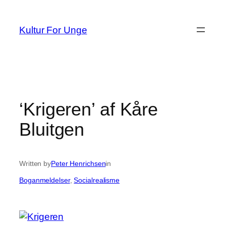
Spring
til
Kultur For Unge
indhold
‘Krigeren’ af Kåre
Bluitgen
Written by
Peter Henrichsen
in
Boganmeldelser
, 
Socialrealisme