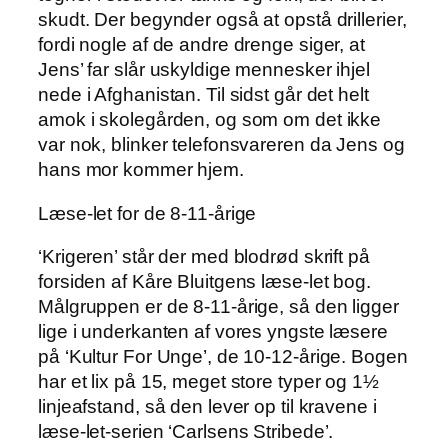
skudt. Der begynder også at opstå drillerier,
fordi nogle af de andre drenge siger, at
Jens’ far slår uskyldige mennesker ihjel
nede i Afghanistan. Til sidst går det helt
amok i skolegården, og som om det ikke
var nok, blinker telefonsvareren da Jens og
hans mor kommer hjem.
Læse-let for de 8-11-årige
‘Krigeren’ står der med blodrød skrift på
forsiden af Kåre Bluitgens læse-let bog.
Målgruppen er de 8-11-årige, så den ligger
lige i underkanten af vores yngste læsere
på ‘Kultur For Unge’, de 10-12-årige. Bogen
har et lix på 15, meget store typer og 1½
linjeafstand, så den lever op til kravene i
læse-let-serien ‘Carlsens Stribede’.