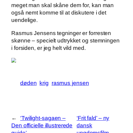
meget man skal skåne dem for, kan man
også nemt komme til at diskutere i det
uendelige.
Rasmus Jensens tegninger er forresten
skønne – specielt udtrykket og stemningen
i forsiden, er jeg helt vild med.
døden
krig
rasmus jensen
←
‘Twilight-sagaen –
‘Frit fald’ – ny
Den officielle illustrerede
dansk
guide’
ungdomsfilm
→