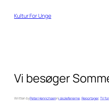
Spring
til
Kultur For Unge
indhold
Vi besøger Som
Written by
Peter Henrichsen
in
i skoleferierne
, 
Reportager
, 
TV fo