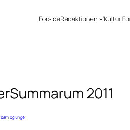
Forside
Redaktionen
‘Kultur F
merSummarum 2011
r børn og unge