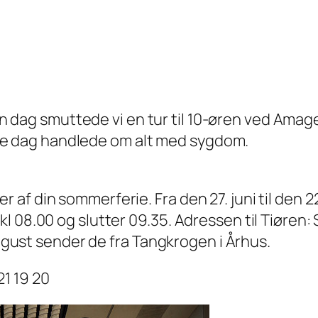
dag smuttede vi en tur til 10-øren ved Amag
 dag handlede om alt med sygdom.
f din sommerferie. Fra den 27. juni til den 22.
kl 08.00 og slutter 09.35. Adressen til Tiøre
 august sender de fra Tangkrogen i Århus.
1 19 20