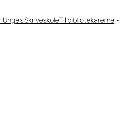
or Unge’s Skriveskole
Til bibliotekarerne